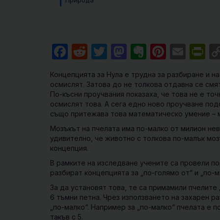
Природа
Facebook
Reddit
Twitter
Mastodon
Evernote
Pintere
Emai
Pr
Концепцията за Нула е трудна за разбиране и н
осмислят. Затова до не толкова отдавна се смя
По-късни проучвания показаха, че това не е точ
осмислят това. А сега едно ново проучване по
също притежава това математическо умение – 
Мозъкът на пчелата има по-малко от милион невр
удивително, че животно с толкова по-малък мо
концепция.
В рамките на изследване учените са провели п
разбират концепцията за „по-голямо от“ и „по-м
За да установят това, те са примамили пчелите 
6 тъмни петна. Чрез използването на захарен ра
„по-малко“. Например за „по-малко“ пчелата е п
такъв с 5.