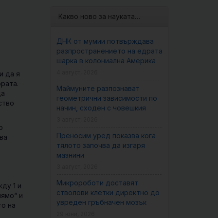
Какво ново за науката…
ДНК от мумии потвърждава
разпространението на едрата
шарка в колониална Америка
4 август, 2026
и да я
рата.
Маймуните разпознават
да
геометрични зависимости по
ство
начин, сходен с човешкия
3 август, 2026
о
Преносим уред показва кога
ва
тялото започва да изгаря
мазнини
3 август, 2026
Микророботи доставят
ду 1 и
стволови клетки директно до
лямо“ и
увреден гръбначен мозък
то на
29 юни, 2026