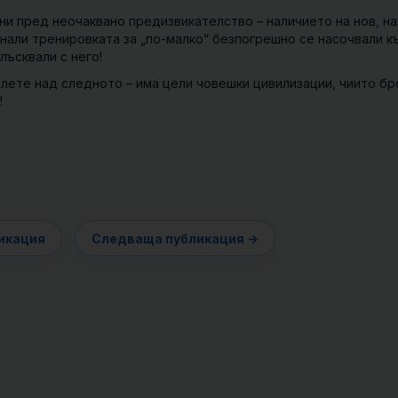
ни пред неочаквано предизвикателство – наличието на нов, н
инали тренировката за „по-малко“ безпогрешно се насочвали к
лъсквали с него!
слете над следното – има цели човешки цивилизации, чиито бр
!