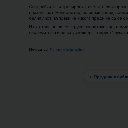
Следвайки тази тренировка, пчелите са изправе
празен лист. Невероятно, но онези пчели, прем
белия лист, въпреки че никога преди не са се сб
И ако това не ви се струва впечатляващо, поми
системи така и не са успели да „открият“ нулата
Източник:
Science Magazine