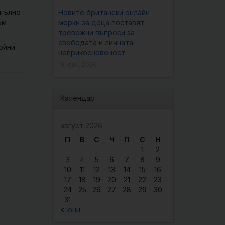
апълно
Новите британски онлайн
ъм
мерки за деца поставят
тревожни въпроси за
свободата и личната
ойни
неприкосновеност
18 юни, 2026
Календар
август 2026
П
В
С
Ч
П
С
Н
1
2
3
4
5
6
7
8
9
10
11
12
13
14
15
16
17
18
19
20
21
22
23
24
25
26
27
28
29
30
31
« юни