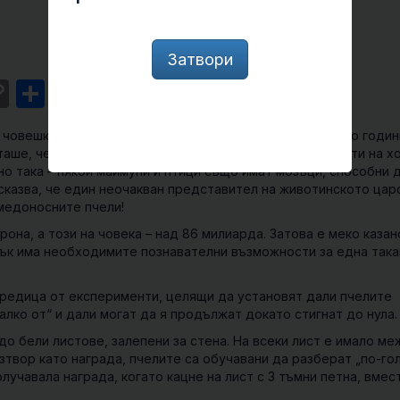
Затвори
st
l
intFriendly
Copy
Share
Link
а човешките деца обикновено са им необходими няколко годин
таше, че тя е възможна само за умствените възможности на хо
но така – някои маймуни и птици също имат мозъци, способни 
дсказва, че един неочакван представител на животинското цар
медоносните пчели!
она, а този на човека – над 86 милиарда. Затова е меко казан
зък има необходимите познавателни възможности за една така
оредица от експерименти, целящи да установят дали пчелите
алко от“ и дали могат да я продължат докато стигнат до нула.
до бели листове, залепени за стена. На всеки лист е имало меж
зтвор като награда, пчелите са обучавани да разберат „по-го
олучавала награда, когато кацне на лист с 3 тъмни петна, вмес