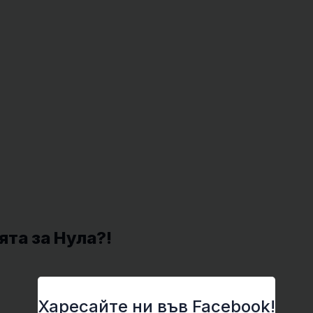
ята за Нула?!
Харесайте ни във Facebook!