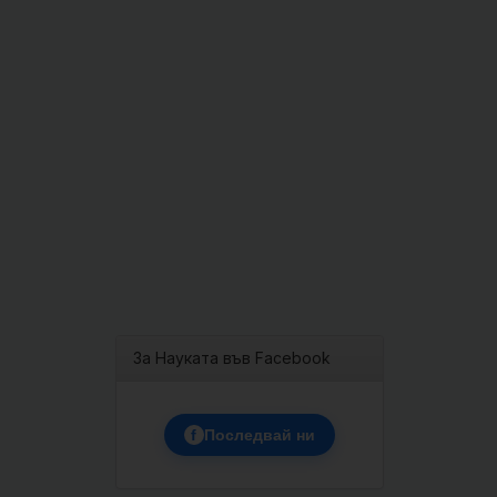
За Науката във Facebook
f
Последвай ни