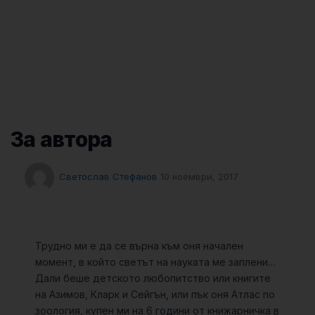
За автора
Светослав Стефанов
10 ноември, 2017
Трудно ми е да се върна към оня начален
момент, в който светът на науката ме заплени…
Дали беше детското любопитство или книгите
на Азимов, Кларк и Сейгън, или пък оня Атлас по
зоология, купен ми на 6 години от книжарничка в