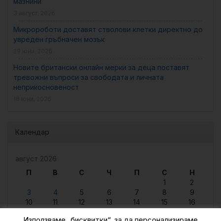
мазнини
3 август, 2026
Микророботи доставят стволови клетки директно до
увреден гръбначен мозък
29 юни, 2026
Новите британски онлайн мерки за деца поставят
тревожни въпроси за свободата и личната
неприкосновеност
18 юни, 2026
Календар
август 2026
П
В
С
Ч
П
С
Н
1
2
3
4
5
6
7
8
9
10
11
12
13
14
15
16
17
18
19
20
21
22
23
Използваме „бисквитки“, за да персонализираме