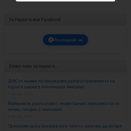
За Науката във Facebook
f
Последвай ни
Какво ново за науката…
ДНК от мумии потвърждава разпространението на
едрата шарка в колониална Америка
4 август, 2026
Маймуните разпознават геометрични зависимости по
начин, сходен с човешкия
3 август, 2026
Преносим уред показва кога тялото започва да изгаря