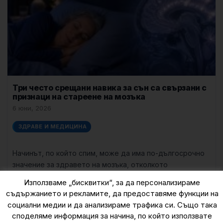
Три често срещани навика за сън са свързани с
признаци на стареене на мозъка
6 юни, 2026
ЗДРАВЕ И МЕДИЦИНА
Начинът, по който спим, може да има по-дългосрочно
значение за здравето на мозъка, отколкото
обикновено предполагаме. Ново изследване на
Използваме „бисквитки“, за да персонализираме
Университета
още »
съдържанието и рекламите, да предоставяме функции на
социални медии и да анализираме трафика си. Също така
споделяме информация за начина, по който използвате