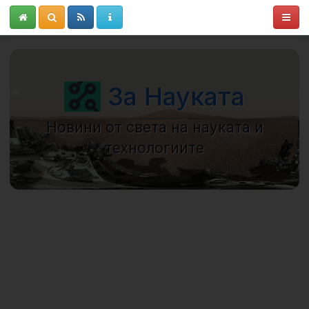
За Науката
Новини от света на науката и
технологиите