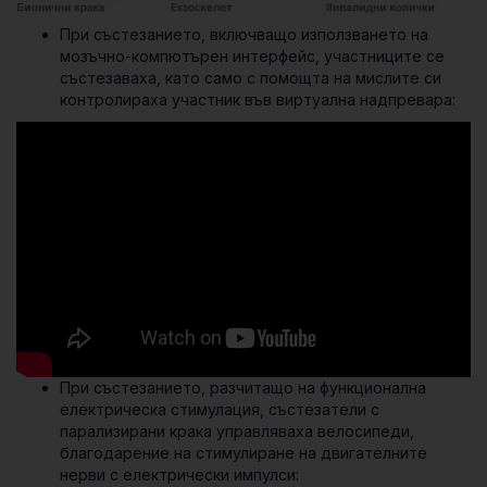
При състезанието, включващо използването на
мозъчно-компютърен интерфейс, участниците се
състезаваха, като само с помощта на мислите си
контролираха участник във виртуална надпревара:
При състезанието, разчитащо на функционална
електрическа стимулация, състезатели с
парализирани крака управляваха велосипеди,
благодарение на стимулиране на двигателните
нерви с електрически импулси: