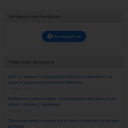
За Науката във Facebook
f
Последвай ни
Какво ново за науката…
ДНК от мумии потвърждава разпространението на
едрата шарка в колониална Америка
4 август, 2026
Маймуните разпознават геометрични зависимости по
начин, сходен с човешкия
3 август, 2026
Преносим уред показва кога тялото започва да изгаря
мазнини