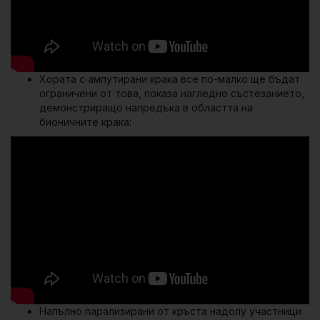
Хората с ампутирани крака все по-малко ще бъдат
ограничени от това, показа нагледно състезанието,
демонстриращо напредъка в областта на
бионичните крака:
Напълно парализирани от кръста надолу участници