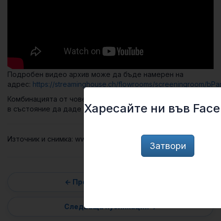
Подробен видео архив може да бъде намерен на
адрес:
https://streaminghouse.ch/flowrooms/screeningroom/bP
Комбинацията от човешки дух и съвременни технологии е
Харесайте ни във Face
в състояние да даде изумителни резултати!
Източник и снимка: www.cybathlon.ethz.ch
Затвори