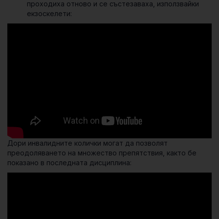
проходиха отново и се състезаваха, използвайки
екзоскелети:
Дори инвалидните колички могат да позволят
преодоляването на множество препятствия, както бе
показано в последната дисциплина: