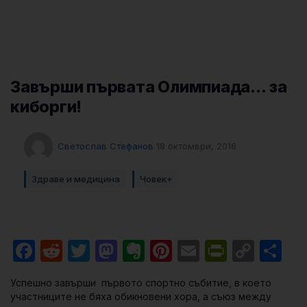
Завърши първата Олимпиада… за
киборги!
Светослав Стефанов
18 октомври, 2016
Здраве и медицина
Човек+
Facebook
Reddit
Twitter
Mastodon
Evernote
Pinterest
Email
PrintFri
Cop
Sh
Link
Успешно завърши първото спортно събитие, в което
участниците не бяха обикновени хора, а съюз между