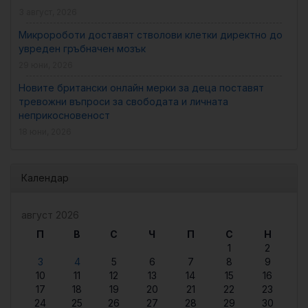
3 август, 2026
Микророботи доставят стволови клетки директно до
увреден гръбначен мозък
29 юни, 2026
Новите британски онлайн мерки за деца поставят
тревожни въпроси за свободата и личната
неприкосновеност
18 юни, 2026
Календар
август 2026
П
В
С
Ч
П
С
Н
1
2
3
4
5
6
7
8
9
10
11
12
13
14
15
16
17
18
19
20
21
22
23
24
25
26
27
28
29
30