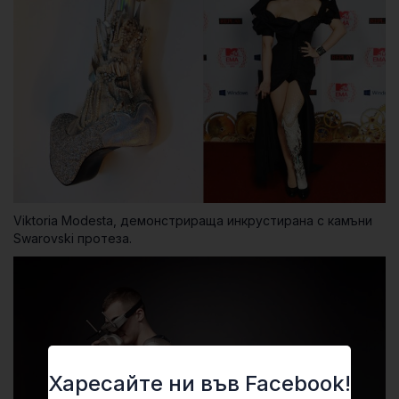
Viktoria Modesta, демонстрираща инкрустирана с камъни
Swarovski протеза.
Харесайте ни във Facebook!