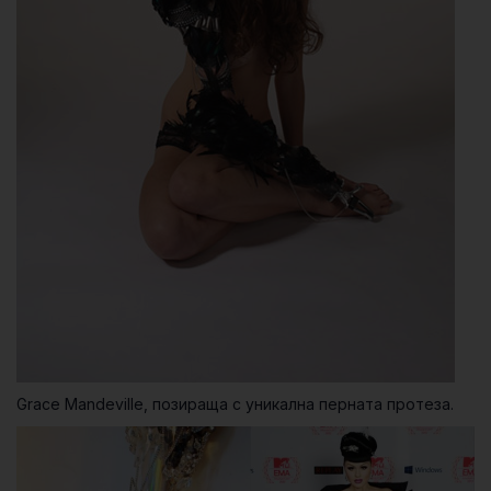
Grace Mandeville, позираща с уникална перната протеза.