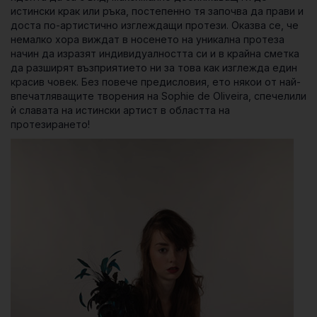
истински крак или ръка, постепенно тя започва да прави и
доста по-артистично изглеждащи протези. Оказва се, че
немалко хора виждат в носенето на уникална протеза
начин да изразят индивидуалността си и в крайна сметка
да разширят възприятието ни за това как изглежда един
красив човек. Без повече предисловия, ето някои от най-
впечатляващите творения на Sophie de Oliveira, спечелили
ѝ славата на истински артист в областта на
протезирането!