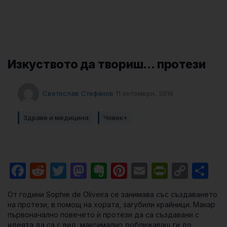
Изкуството да твориш… протези
Светослав Стефанов
11 октомври, 2016
Здраве и медицина
Човек+
Facebook
Reddit
Twitter
Mastodon
Evernote
Pinterest
Email
PrintFri
Cop
Sh
Link
От години Sophie de Oliveira се занимава със създаването
на протези, в помощ на хората, загубили крайници. Макар
първоначално повечето ѝ протези да са създавани с
идеята да са с вид, максимално доближаващ ги до