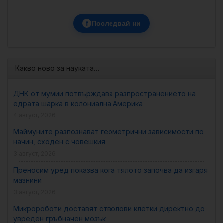
f
Последвай ни
Какво ново за науката…
ДНК от мумии потвърждава разпространението на
едрата шарка в колониална Америка
4 август, 2026
Маймуните разпознават геометрични зависимости по
начин, сходен с човешкия
3 август, 2026
Преносим уред показва кога тялото започва да изгаря
мазнини
3 август, 2026
Микророботи доставят стволови клетки директно до
увреден гръбначен мозък