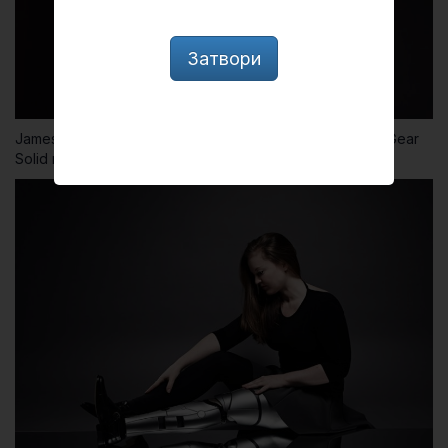
Затвори
James Young с протеза, вдъхновена от играта Metal Gear
Solid и притежаваща вграден дрон!