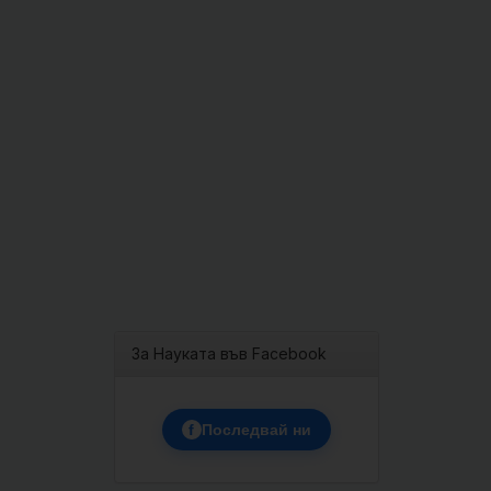
За Науката във Facebook
f
Последвай ни