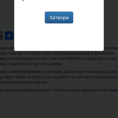
Затвори
st
l
intFriendly
Copy
Share
Link
ени амбиции за започване на миннодобивни дейности в космо
еди това да се случи, освен огромни инженерни и финансови
аващото законодателство, което в повечето случаи просто не
ва, това е на път да се промени.
рава на миннодобивните компании, работещи в космоса да зап
ще имат право на това, стига да имат съответните разрешител
те международни закони.
и за миннодобивна дейност. Която е извън пределите на Земя