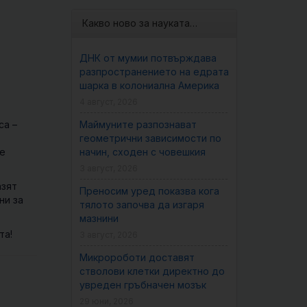
Какво ново за науката…
ДНК от мумии потвърждава
разпространението на едрата
шарка в колониална Америка
4 август, 2026
са –
Маймуните разпознават
геометрични зависимости по
 е
начин, сходен с човешкия
3 август, 2026
азят
Преносим уред показва кога
ни за
тялото започва да изгаря
мазнини
та!
3 август, 2026
Микророботи доставят
стволови клетки директно до
увреден гръбначен мозък
29 юни, 2026