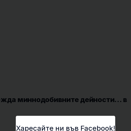
режда миннодобивните дейности… в
Харесайте ни във Facebook!