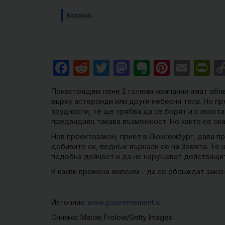
Космос
Facebook
Reddit
Twitter
Mastodon
Evernote
Pintere
Emai
Pr
Понастоящем поне 2 големи компании имат обяв
върху астероиди или други небесни тела. Но пр
трудности, те ще трябва да се борят и с изост
предвидило такава възможност. Но както се оказ
Нов проектозакон, приет в Люксембург, дава п
добивите си, веднъж върнали се на Земята. Те 
подобна дейност и да не нарушават действащи
В какви времена живеем – да се обсъждат закон
Източник:
www.gouvernement.lu
Снимка: Maciej Frolow/Getty Images