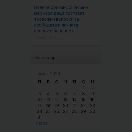
Новите британски онлайн
мерки за деца поставят
тревожни въпроси за
свободата и личната
неприкосновеност
18 юни, 2026
Календар
август 2026
П
В
С
Ч
П
С
Н
1
2
3
4
5
6
7
8
9
10
11
12
13
14
15
16
17
18
19
20
21
22
23
24
25
26
27
28
29
30
31
« юни