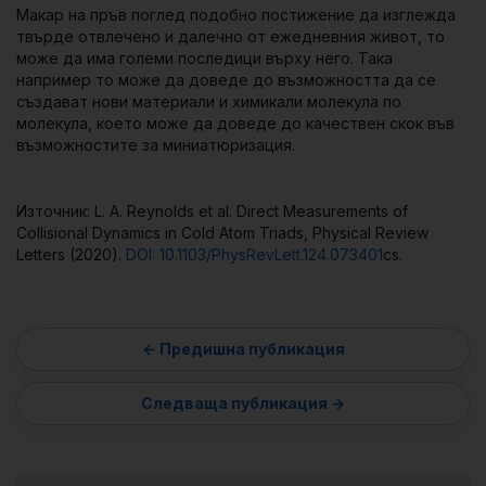
Макар на пръв поглед подобно постижение да изглежда
твърде отвлечено и далечно от ежедневния живот, то
може да има големи последици върху него. Така
например то може да доведе до възможността да се
създават нови материали и химикали молекула по
молекула, което може да доведе до качествен скок във
възможностите за миниатюризация.
Източник: L. A. Reynolds et al. Direct Measurements of
Collisional Dynamics in Cold Atom Triads, Physical Review
Letters (2020).
DOI: 10.1103/PhysRevLett.124.073401
cs.