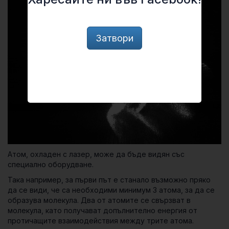
Затвори
Атом, охладен с лазер, може да бъде видян със
специално оборудване.
Така например, за първи път е станало възможно пряко
да се види, че са необходими минимум 3 атома, за да се
образува молекула. Два от атомите се свързват в
молекула, като получават допълнително енергия от
протичащите взаимодействия между трите атома.