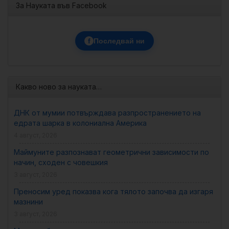
За Науката във Facebook
f
Последвай ни
Какво ново за науката…
ДНК от мумии потвърждава разпространението на
едрата шарка в колониална Америка
4 август, 2026
Маймуните разпознават геометрични зависимости по
начин, сходен с човешкия
3 август, 2026
Преносим уред показва кога тялото започва да изгаря
мазнини
3 август, 2026