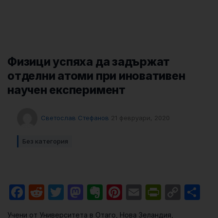
Физици успяха да задържат
отделни атоми при иновативен
научен експеримент
Светослав Стефанов
21 февруари, 2020
Без категория
Facebook
Reddit
Twitter
Mastodon
Evernote
Pinterest
Email
PrintFri
Cop
Sh
Link
Учени от Университета в Отаго, Нова Зеландия,