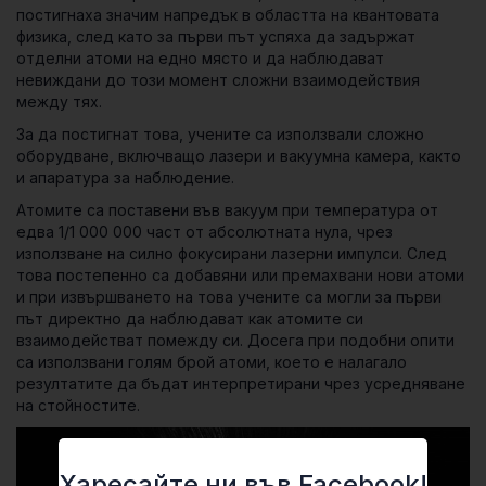
постигнаха значим напредък в областта на квантовата
физика, след като за първи път успяха да задържат
отделни атоми на едно място и да наблюдават
невиждани до този момент сложни взаимодействия
между тях.
За да постигнат това, учените са използвали сложно
оборудване, включващо лазери и вакуумна камера, както
и апаратура за наблюдение.
Атомите са поставени във вакуум при температура от
едва 1/1 000 000 част от абсолютната нула, чрез
използване на силно фокусирани лазерни импулси. След
това постепенно са добавяни или премахвани нови атоми
и при извършването на това учените са могли за първи
път директно да наблюдават как атомите си
взаимодействат помежду си. Досега при подобни опити
са използвани голям брой атоми, което е налагало
резултатите да бъдат интерпретирани чрез усредняване
на стойностите.
Харесайте ни във Facebook!