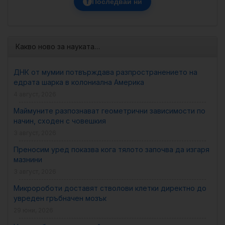
f
Последвай ни
Какво ново за науката…
ДНК от мумии потвърждава разпространението на
едрата шарка в колониална Америка
4 август, 2026
Маймуните разпознават геометрични зависимости по
начин, сходен с човешкия
3 август, 2026
Преносим уред показва кога тялото започва да изгаря
мазнини
3 август, 2026
Микророботи доставят стволови клетки директно до
увреден гръбначен мозък
29 юни, 2026