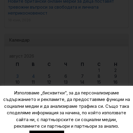
Новите британски онлайн мерки за деца поставят
тревожни въпроси за свободата и личната
неприкосновеност
18 юни, 2026
Календар
август 2026
П
В
С
Ч
П
С
Н
1
2
3
4
5
6
7
8
9
10
11
12
13
14
15
16
17
18
19
20
21
22
23
Използваме „бисквитки“, за да персонализираме
24
25
26
27
28
29
30
съдържанието и рекламите, да предоставяме функции на
31
социални медии и да анализираме трафика си. Също така
« юни
споделяме информация за начина, по който използвате
сайта ни, с партньорските си социални медии,
рекламните си партньори и партньори за анализ.