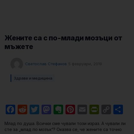
Жените са с по-млади мозъци от
мъжете
Светослав Стефанов
5 февруари, 2019
Здраве и медицина
Facebook
Reddit
Twitter
Mastodon
Evernote
Pinterest
Email
PrintFri
Cop
Sh
Link
Млад по душа. Всички сме чували този израз. А чували ли
сте за „млад по мозък“? Оказва се, че жените са точно