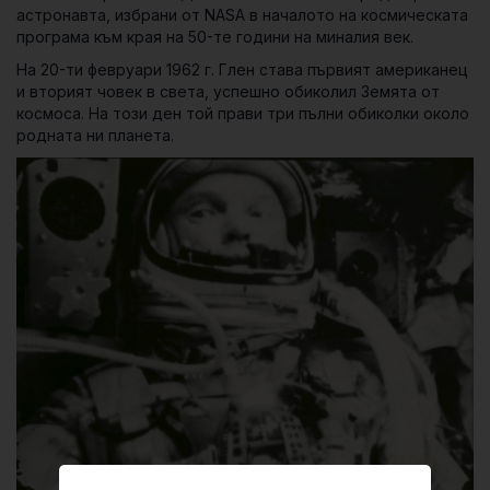
астронавта, избрани от NASA в началото на космическата
програма към края на 50-те години на миналия век.
На 20-ти февруари 1962 г. Глен става първият американец
и вторият човек в света, успешно обиколил Земята от
космоса. На този ден той прави три пълни обиколки около
родната ни планета.