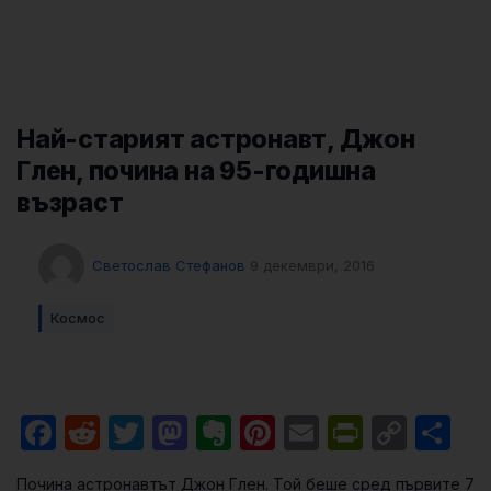
Най-старият астронавт, Джон
Глен, почина на 95-годишна
възраст
Светослав Стефанов
9 декември, 2016
Космос
Facebook
Reddit
Twitter
Mastodon
Evernote
Pinterest
Email
PrintFri
Cop
Sh
Link
Почина астронавтът Джон Глен. Той беше сред първите 7