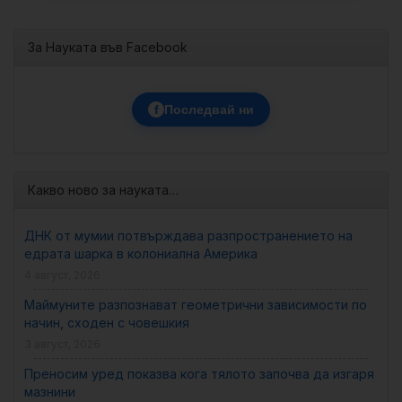
За Науката във Facebook
f
Последвай ни
Какво ново за науката…
ДНК от мумии потвърждава разпространението на
едрата шарка в колониална Америка
4 август, 2026
Маймуните разпознават геометрични зависимости по
начин, сходен с човешкия
3 август, 2026
Преносим уред показва кога тялото започва да изгаря
мазнини