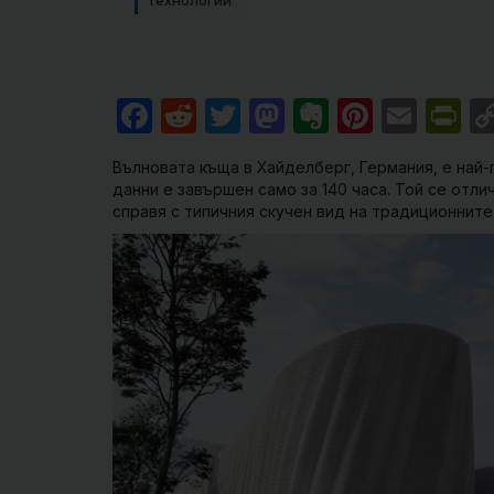
Технологии
Facebook
Reddit
Twitter
Mastodon
Evernote
Pintere
Emai
Pr
Вълновата къща в Хайделберг, Германия, е най-
данни е завършен само за 140 часа. Той се отли
справя с типичния скучен вид на традиционните