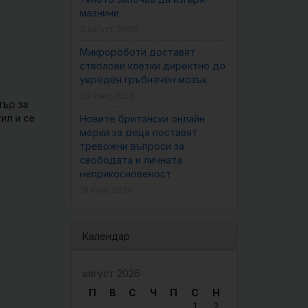
мазнини
3 август, 2026
Микророботи доставят
стволови клетки директно до
увреден гръбначен мозък
29 юни, 2026
тър за
ил и се
Новите британски онлайн
мерки за деца поставят
тревожни въпроси за
свободата и личната
неприкосновеност
18 юни, 2026
Календар
август 2026
П
В
С
Ч
П
С
Н
1
2