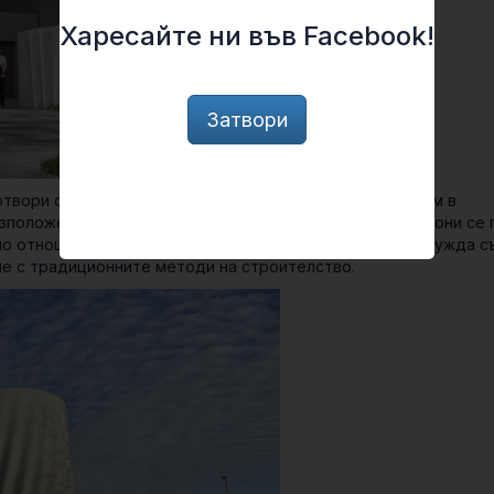
Харесайте ни във Facebook!
Затвори
твори от съображения за сигурност. Това не е проблем в
зположени, но с приближаването им към градските райони се 
о отношение дизайн. Новата сграда отговаря на тази нужда с
не с традиционните методи на строителство.