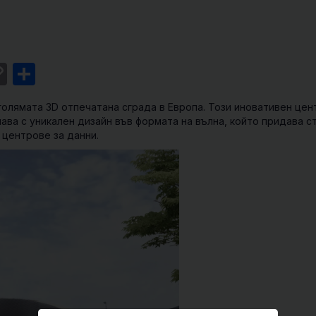
st
l
intFriendly
Copy
Share
Link
голямата 3D отпечатана сграда в Европа. Този иновативен цен
чава с уникален дизайн във формата на вълна, който придава ст
 центрове за данни.