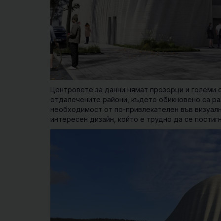
Центровете за данни нямат прозорци и големи о
отдалечените райони, където обикновено са ра
необходимост от по-привлекателен във визуалн
интересен дизайн, който е трудно да се постиг