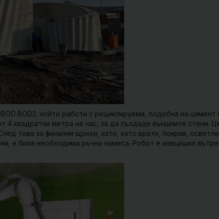
BOD BOD2, който работи с рециклируема, подобна на цимент 
от 4 квадратни метра на час, за да създаде външните стени. Ц
След това за финални щрихи, като, като врати, покрив, осветле
нни, е била необходима ръчна намеса. Робот е извършил вътр