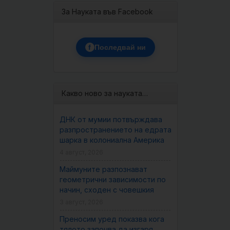
За Науката във Facebook
f
Последвай ни
Какво ново за науката…
ДНК от мумии потвърждава
разпространението на едрата
шарка в колониална Америка
4 август, 2026
Маймуните разпознават
геометрични зависимости по
начин, сходен с човешкия
3 август, 2026
Преносим уред показва кога
тялото започва да изгаря