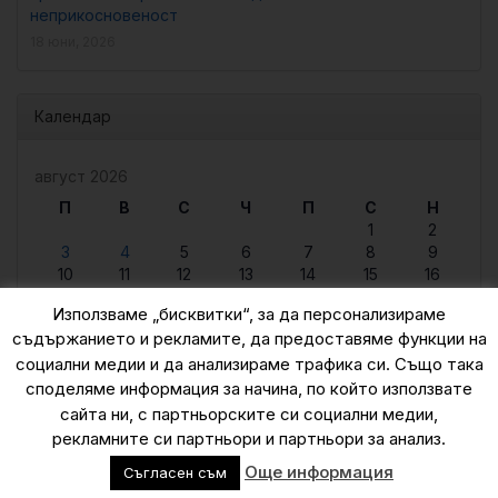
неприкосновеност
18 юни, 2026
Календар
август 2026
П
В
С
Ч
П
С
Н
1
2
3
4
5
6
7
8
9
10
11
12
13
14
15
16
17
18
19
20
21
22
23
Използваме „бисквитки“, за да персонализираме
24
25
26
27
28
29
30
съдържанието и рекламите, да предоставяме функции на
31
социални медии и да анализираме трафика си. Също така
« юни
споделяме информация за начина, по който използвате
сайта ни, с партньорските си социални медии,
рекламните си партньори и партньори за анализ.
© 2015 — 2026
Още информация
Съгласен съм
zanaukata.eu