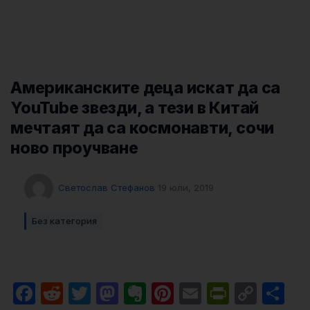
Американските деца искат да са
YouTube звезди, а тези в Китай
мечтаят да са космонавти, сочи
ново проучване
Светослав Стефанов
19 юли, 2019
Без категория
Facebook
Reddit
Twitter
Mastodon
Evernote
Pinterest
Email
PrintFri
Cop
Sh