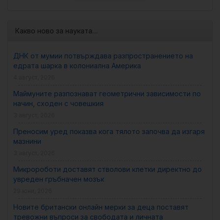
Какво ново за науката…
ДНК от мумии потвърждава разпространението на
едрата шарка в колониална Америка
4 август, 2026
Маймуните разпознават геометрични зависимости по
начин, сходен с човешкия
3 август, 2026
Преносим уред показва кога тялото започва да изгаря
мазнини
3 август, 2026
Микророботи доставят стволови клетки директно до
увреден гръбначен мозък
29 юни, 2026
Новите британски онлайн мерки за деца поставят
тревожни въпроси за свободата и личната