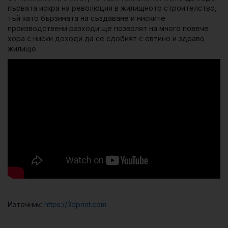
първата искра на революция в жилищното строителство,
тъй като бързината на създаване и ниските
производствени разходи ще позволят на много повече
хора с ниски доходи да се сдобият с евтино и здраво
жилище.
Източник:
https://3dprint.com