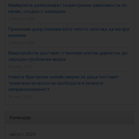
Маймуните разпознават геометрични зависимости по
начин, сходен с човешкия
3 август, 2026
Преносим уред показва кога тялото започва да изгаря
мазнини
3 август, 2026
Микророботи доставят стволови клетки директно до
увреден гръбначен мозък
29 юни, 2026
Новите британски онлайн мерки за деца поставят
тревожни въпроси за свободата и личната
неприкосновеност
18 юни, 2026
Календар
август 2026