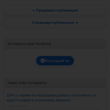
За Науката във Facebook
f
Последвай ни
Какво ново за науката…
ДНК от мумии потвърждава разпространението на
едрата шарка в колониална Америка
4 август, 2026