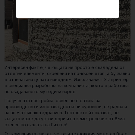
Интересен факт е, че къщата не просто е създадена от
отделни елементи, скрепени на по-късен етап, а буквално
е отпечатана цялата наведнъж! Използваният 3D принтер
е специална разработка на компанията, която е работила
по създаването му години наред.
Получената постройка, освен че е евтина за
производство и използва достъпни суровини, се радва и
на впечатляваща здравина. Тестовете ѝ показват, че
къщата може да устои дори и на земетресение от 8-ма
степен по скалата на Рихтер!
От компанията считат, че тази технология може да бъде