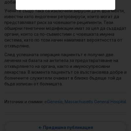
добавяне на 7 човешки гена.
Учените също така са изключили вирусни ДНК фрагменти,
известни като ендогенни ретровируси, които могат да
представляват риск за човешките реципиенти. Тези
обширни генетични модификации имат за цел да създадат
органи, които са по-съвместими с човешката имунна
система, като по този начин намаляват вероятността от
отхвърляне.
След успешната операция пациентът е получил две
лечения на базата на антитела за предотвратяване на
отхвърлянето на органа, както и имуносупресивни
лекарства. В момента пациентът се възстановява добре и
болничните служители очакват в близко бъдеще той да
бъде изписан от болницата.
Източник и снимки:
еGenesis
;
Massachusetts General Hospital