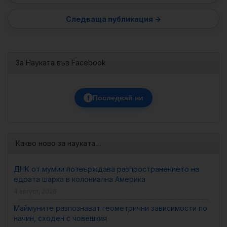
За Науката във Facebook
f
Последвай ни
Какво ново за науката…
ДНК от мумии потвърждава разпространението на
едрата шарка в колониална Америка
4 август, 2026
Маймуните разпознават геометрични зависимости по
начин, сходен с човешкия