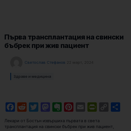
Първа трансплантация на свински
бъбрек при жив пациент
Светослав Стефанов
22 март, 2024
Здраве и медицина
Facebook
Reddit
Twitter
Mastodon
Evernote
Pinterest
Email
PrintFri
Cop
Sh
Link
Лекари от Бостън извършиха първата в света
трансплантация на свински бъбрек при жив пациент,