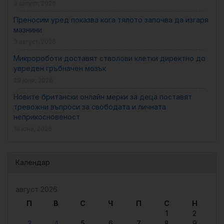
3 август, 2026
Преносим уред показва кога тялото започва да изгаря
мазнини
3 август, 2026
Микророботи доставят стволови клетки директно до
увреден гръбначен мозък
29 юни, 2026
Новите британски онлайн мерки за деца поставят
тревожни въпроси за свободата и личната
неприкосновеност
18 юни, 2026
Календар
август 2026
П
В
С
Ч
П
С
Н
1
2
3
4
5
6
7
8
9