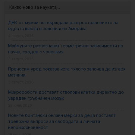
Какво ново за науката…
ДНК от мумии потвърждава разпространението на
едрата шарка в колониална Америка
4 август, 2026
Маймуните разпознават геометрични зависимости по
начин, сходен с човешкия
3 август, 2026
Преносим уред показва кога тялото започва да изгаря
мазнини
3 август, 2026
Микророботи доставят стволови клетки директно до
увреден гръбначен мозък
29 юни, 2026
Новите британски онлайн мерки за деца поставят
тревожни въпроси за свободата и личната
неприкосновеност
18 юни, 2026