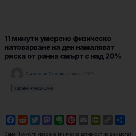
11 минути умерено физическо
натоварване на ден намаляват
риска от ранна смърт с над 20%
Светослав Стефанов
1 март, 2023
Здраве и медицина
Facebook
Reddit
Twitter
Mastodon
Evernote
Pinterest
Email
PrintFri
Cop
Sh
Link
Само 11 минути умерена физическа активност на ден могат