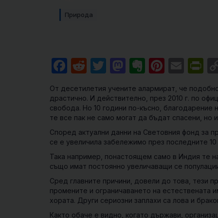
Природа
Facebook
Reddit
Twitter
Mastodon
Evernote
Pintere
Emai
Pr
От десетилетия учените алармират, че подобно
драстично. И действително, през 2010 г. по офи
свобода. Но 10 години по-късно, благодарение 
те все пак не само могат да бъдат спасени, но 
Според актуални данни на Световния фонд за пр
се е увеличила забележимо през последните 10 
Така например, понастоящем само в Индия те на
също имат постоянно увеличаващи се популации
Сред главните причини, довели до това, тези п
промените и ограничаването на естествената им
хората. Други сериозни заплахи са лова и брак
Както обаче е видно, когато държави, организа