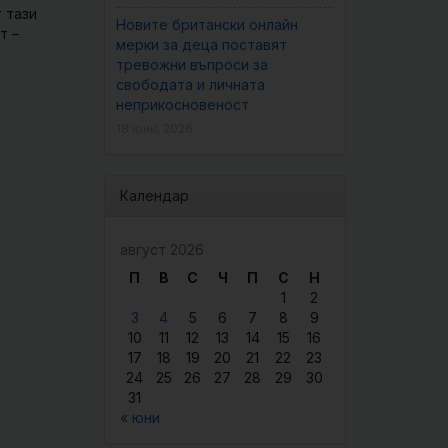
 тази
Новите британски онлайн
т –
мерки за деца поставят
тревожни въпроси за
свободата и личната
неприкосновеност
18 юни, 2026
Календар
август 2026
П
В
С
Ч
П
С
Н
1
2
3
4
5
6
7
8
9
10
11
12
13
14
15
16
17
18
19
20
21
22
23
24
25
26
27
28
29
30
31
« юни