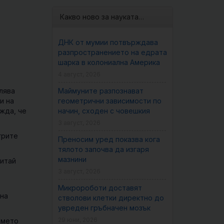
Какво ново за науката…
ДНК от мумии потвърждава
разпространението на едрата
шарка в колониална Америка
4 август, 2026
лява
Маймуните разпознават
и на
геометрични зависимости по
ежда, че
начин, сходен с човешкия
3 август, 2026
грите
Преносим уред показва кога
тялото започва да изгаря
мазнини
Китай
3 август, 2026
Микророботи доставят
ана
стволови клетки директно до
увреден гръбначен мозък
29 юни, 2026
името