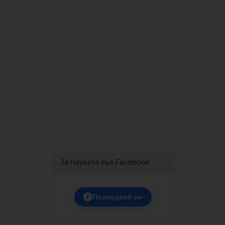
За Науката във Facebook
f
Последвай ни