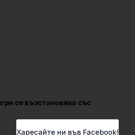
гри се възстановява със
Харесайте ни във Facebook!