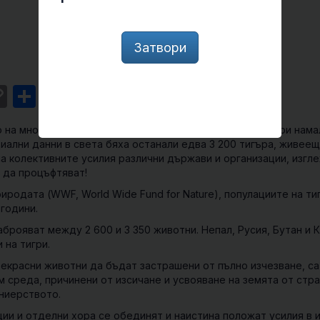
Затвори
st
l
intFriendly
Copy
Share
Link
 на много други животни, световната популация на тигри нама
циални данни в света бяха останали едва 3 200 тигъра, живеещ
на колективните усилия различни държави и организации, изгл
и да процъфтяват!
иродата (WWF, World Wide Fund for Nature), популациите на ти
години.
брояват между 2 600 и 3 350 животни. Непал, Русия, Бутан и 
 на тигри.
рекрасни животни да бъдат застрашени от пълно изчезване, са
 среда, причинени от изсичане и усвояване на земята от стр
ониерството.
ции и отделни хора се обединят и наистина положат усилия в 