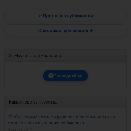
За Науката във Facebook
f
Последвай ни
Какво ново за науката…
ДНК от мумии потвърждава разпространението на
едрата шарка в колониална Америка
4 август, 2026