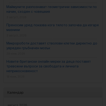
Маймуните разпознават геометрични зависимости по
начин, сходен с човешкия
3 август, 2026
Преносим уред показва кога тялото започва да изгаря
мазнини
3 август, 2026
Микророботи доставят стволови клетки директно до
увреден гръбначен мозък
29 юни, 2026
Новите британски онлайн мерки за деца поставят
тревожни въпроси за свободата и личната
неприкосновеност
18 юни, 2026
Календар
август 2026