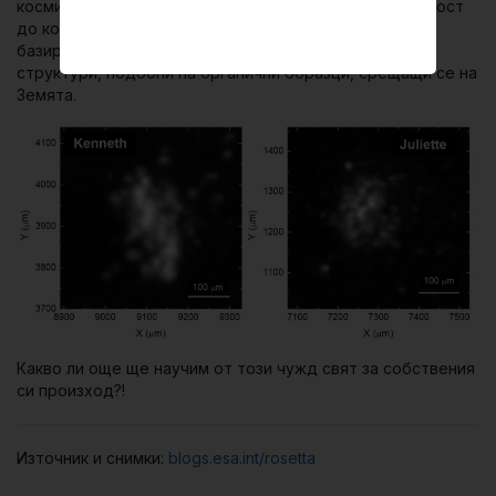
космическият кораб Розета, който обикаляйки в близост
до кометата, е събрал малки частици, съдържащи
базирани на въглерода молекули, свързани в големи
структури, подобни на органични образци, срещащи се на
Земята.
Какво ли още ще научим от този чужд свят за собствения
си произход?!
Източник и снимки:
blogs.esa.int/rosetta