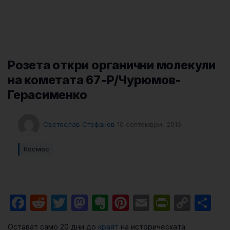
Розета откри органични молекули
на кометата 67-Р/Чурюмов-
Герасименко
Светослав Стефанов
10 септември, 2016
Космос
Facebook
Reddit
Twitter
Mastodon
Evernote
Pinterest
Email
PrintFri
Cop
Sh
Link
Остават само 20 дни до
краят
на историческата