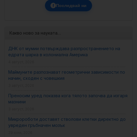
f
Последвай ни
Какво ново за науката…
ДНК от мумии потвърждава разпространението на
едрата шарка в колониална Америка
4 август, 2026
Маймуните разпознават геометрични зависимости по
начин, сходен с човешкия
3 август, 2026
Преносим уред показва кога тялото започва да изгаря
мазнини
3 август, 2026
Микророботи доставят стволови клетки директно до
увреден гръбначен мозък
29 юни, 2026