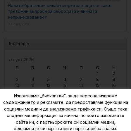
Новите британски онлайн мерки за деца поставят
тревожни въпроси за свободата и личната
неприкосновеност
18 юни, 2026
Календар
август 2026
П
В
С
Ч
П
С
Н
1
2
3
4
5
6
7
8
9
10
11
12
13
14
15
16
17
18
19
20
21
22
23
Използваме „бисквитки“, за да персонализираме
24
25
26
27
28
29
30
съдържанието и рекламите, да предоставяме функции на
31
социални медии и да анализираме трафика си. Също така
« юни
споделяме информация за начина, по който използвате
сайта ни, с партньорските си социални медии,
рекламните си партньори и партньори за анализ.