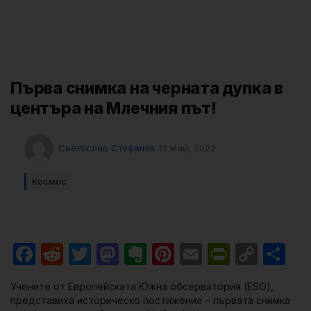
Първа снимка на черната дупка в
центъра на Млечния път!
Светослав Стефанов
12 май, 2022
Космос
Facebook
Reddit
Twitter
Mastodon
Evernote
Pinterest
Email
PrintFri
Cop
Sh
Link
Учените от Европейската Южна обсерватория (ESO),
представиха историческо постижение – първата снимка