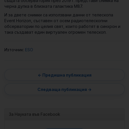
същата обсерватория през 2019 г. представи снимка на
черна дупка в близката галактика М87.
И за двете снимки са използвани данни от телескопа
Event Horizon, съставен от осем радиотелескопни
обсерватории по целия свят, които работят в синхрон и
така създават един виртуален огромен телескоп.
Източник:
ESO
За Науката във Facebook