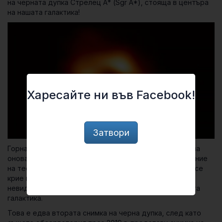
на черната дупка
Стрелец А* (Sgr A*)
, стояща в центъра
на нашата галактика!
Харесайте ни във Facebook!
Затвори
Горната снимка по ясен и недвусмислен начин показва
онова, което досега учените знаеха само благодарение
на теорията – че дълбоко в центъра на Млечния път се
крие истинско космическо чудовище, което макар и
невидимо, държи в гравитационната си примка цялата
галактика.
Това е едва втората снимка на черна дупка, след като