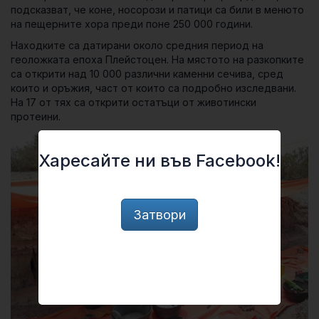
подсказват, че коне, носорози и патици са били в менюто
на пещерните хора преди поне 250 000 години.
Находките са датирани около средния период на
геоложката епоха Плейстоцен. На мястото на разкопките
са открити над 10 000 различни каменни сечива, сред
които и оръжия, част от които са подробно изследвани.
На 17 от тях са открити остатъци от животински
протеини.
Харесайте ни във Facebook!
Затвори