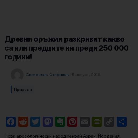
Древни оръжия разкриват какво
са яли предците ни преди 250 000
години!
Светослав Стефанов
15 август, 2016
Природа
Facebook
Reddit
Twitter
Mastodon
Evernote
Pinterest
Email
PrintFri
Cop
Sh
Link
Нови археологически находки край Азрак, Йордания,