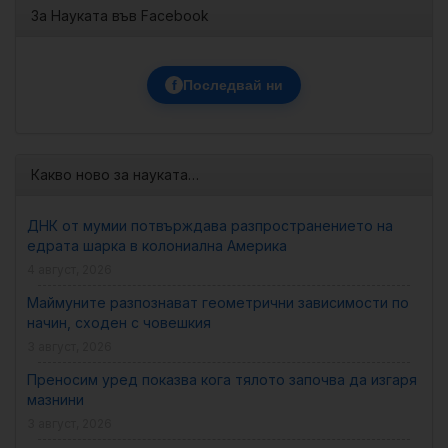
За Науката във Facebook
f
Последвай ни
Какво ново за науката…
ДНК от мумии потвърждава разпространението на
едрата шарка в колониална Америка
4 август, 2026
Маймуните разпознават геометрични зависимости по
начин, сходен с човешкия
3 август, 2026
Преносим уред показва кога тялото започва да изгаря
мазнини
3 август, 2026