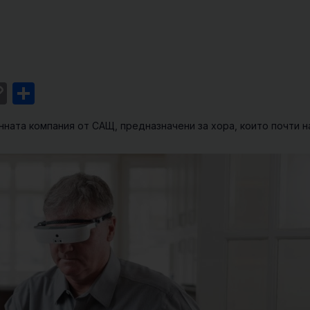
st
l
intFriendly
Copy
Share
Link
нната компания от САЩ, предназначени за хора, които почти 