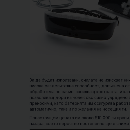
За да бъдат използвани, очилата не изискват н
висока разделителна способност, допълнена от
обработена по начин, засилващ контраста и кач
позволяващ дори на човек със силно увредено з
преносими, като батерията им осигурява работа
автоматично, така и по желания на носещия ги.
Понастоящем цената им около $10 000 ги прави
пазара, което вероятно постепенно ще я снижи 