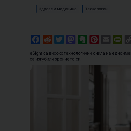
Здраве и медицина
Технологии
Facebook
Reddit
Twitter
Mastodon
Evernote
Pintere
Emai
Pr
eSight са високотехнологични очила на едноиме
са изгубили зрението си.