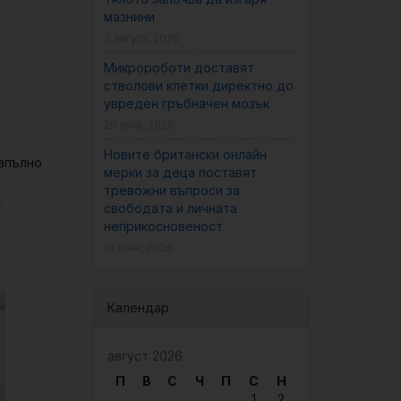
мазнини
3 август, 2026
Микророботи доставят
стволови клетки директно до
увреден гръбначен мозък
29 юни, 2026
Новите британски онлайн
напълно
мерки за деца поставят
тревожни въпроси за
свободата и личната
неприкосновеност
18 юни, 2026
Календар
август 2026
П
В
С
Ч
П
С
Н
1
2