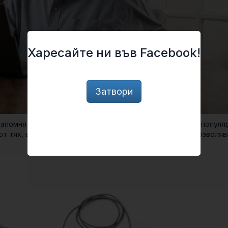
Харесайте ни във Facebook!
Затвори
напомня очилата за виртуална реалност, които набират популя
от тях, вместо да правят виртуалния по-истински, те позволяв