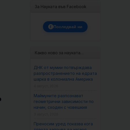
За Науката във Facebook
f
Последвай ни
Какво ново за науката…
ДНК от мумии потвърждава
разпространението на едрата
шарка в колониална Америка
4 август, 2026
Маймуните разпознават
о
геометрични зависимости по
начин, сходен с човешкия
3 август, 2026
Преносим уред показва кога
тялото започва да изгаря