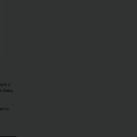
ера с
я бива
о
акто
а