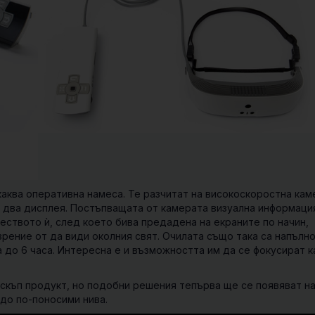
икаква оперативна намеса. Те разчитат на високоскоростна кам
 два дисплея. Постъпващата от камерата визуална информаци
еството ѝ, след което бива предадена на екраните по начин,
рение от да види околния свят. Очилата също така са напълн
 до 6 часа. Интересна е и възможността им да се фокусират к
 скъп продукт, но подобни решения тепърва ще се появяват н
до по-поносими нива.