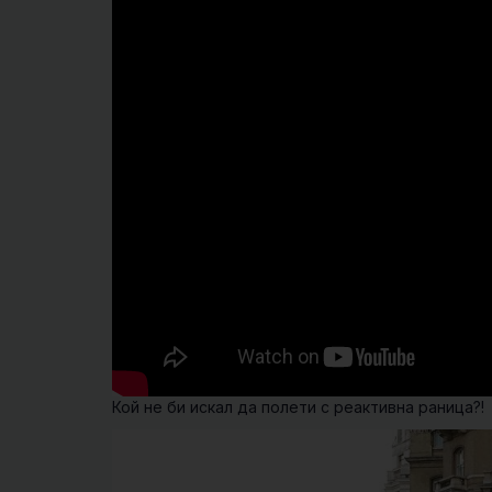
Кой не би искал да полети с реактивна раница?!