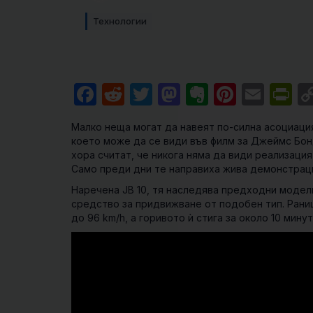
Технологии
Facebook
Reddit
Twitter
Mastodon
Evernote
Pintere
Emai
Pr
Малко неща могат да навеят по-силна асоциаци
което може да се види във филм за Джеймс Бонд
хора считат, че никога няма да види реализация 
Само преди дни те направиха жива демонстраци
Наречена JB 10, тя наследява предходни модел
средство за придвижване от подобен тип. Рани
до 96 km/h, а горивото ѝ стига за около 10 минут