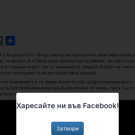
st
l
intFriendly
Copy
Share
Link
я с бъдещето от представата за персонална реактивна раница
, тя винаги си е била едно любопитно хрумване, за което по
в истинския живот. Но от компанията Jetpack Aviation не смята
я на последния си модел реактивна раница!
и на компанията и се явява може би най-добре реализираното
цата без проблеми може да бъде носена от човек, лети със с
и полет.
Харесайте ни във Facebook!
Затвори