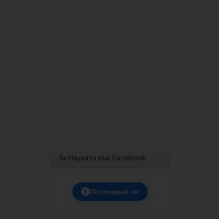
За Науката във Facebook
f
Последвай ни