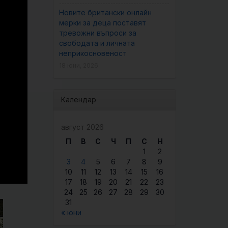
Новите британски онлайн
мерки за деца поставят
тревожни въпроси за
свободата и личната
неприкосновеност
18 юни, 2026
Календар
август 2026
П
В
С
Ч
П
С
Н
1
2
3
4
5
6
7
8
9
10
11
12
13
14
15
16
17
18
19
20
21
22
23
24
25
26
27
28
29
30
31
« юни