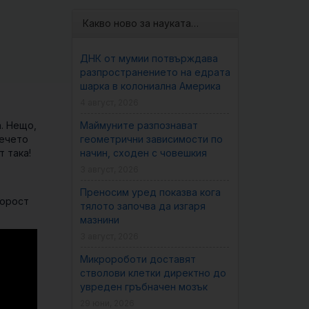
Какво ново за науката…
ДНК от мумии потвърждава
разпространението на едрата
шарка в колониална Америка
4 август, 2026
. Нещо,
Маймуните разпознават
вечето
геометрични зависимости по
т така!
начин, сходен с човешкия
3 август, 2026
Преносим уред показва кога
корост
тялото започва да изгаря
мазнини
3 август, 2026
Микророботи доставят
стволови клетки директно до
увреден гръбначен мозък
29 юни, 2026