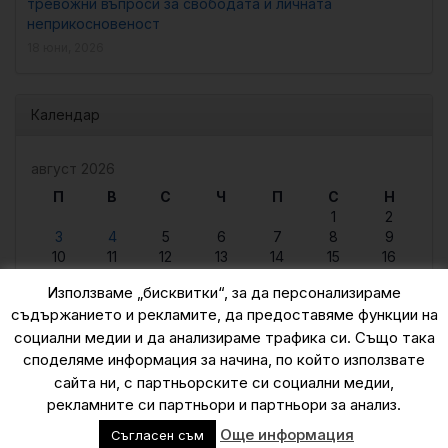
тревожни въпроси за свободата и личната
неприкосновеност
18 юни, 2026
Календар
август 2026
П
В
С
Ч
П
С
Н
1
2
3
4
5
6
7
8
9
10
11
12
13
14
15
16
17
18
19
20
21
22
23
Използваме „бисквитки“, за да персонализираме
24
25
26
27
28
29
30
съдържанието и рекламите, да предоставяме функции на
31
социални медии и да анализираме трафика си. Също така
« юни
споделяме информация за начина, по който използвате
сайта ни, с партньорските си социални медии,
рекламните си партньори и партньори за анализ.
© 2015 — 2026
Още информация
Съгласен съм