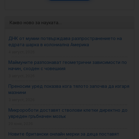
Какво ново за науката…
ДНК от мумии потвърждава разпространението на
едрата шарка в колониална Америка
4 август, 2026
Маймуните разпознават геометрични зависимости по
начин, сходен с човешкия
3 август, 2026
Преносим уред показва кога тялото започва да изгаря
мазнини
3 август, 2026
Микророботи доставят стволови клетки директно до
увреден гръбначен мозък
29 юни, 2026
Новите британски онлайн мерки за деца поставят