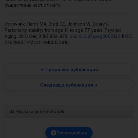
съществена част от него.
Източник: Harris MA, Brett CE, Johnson W, Deary IJ.
Personality stability from age 14 to age 77 years. Psychol
Aging. 2016 Dec;31(8):862-874.
doi: 10.1037/pag0000133
. PMID:
27929341; PMCID: PMC5144810.
За Науката във Facebook
f
Последвай ни