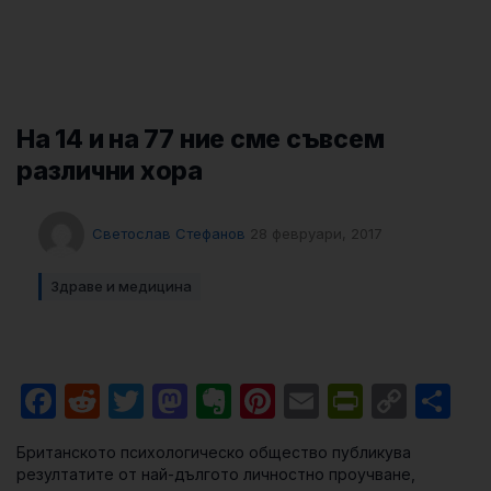
На 14 и на 77 ние сме съвсем
различни хора
Светослав Стефанов
28 февруари, 2017
Здраве и медицина
Facebook
Reddit
Twitter
Mastodon
Evernote
Pinterest
Email
PrintFri
Cop
Sh
Link
Британското психологическо общество публикува
резултатите от най-дългото личностно проучване,