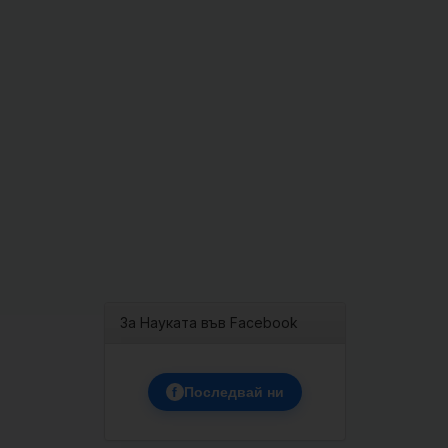
За Науката във Facebook
f
Последвай ни