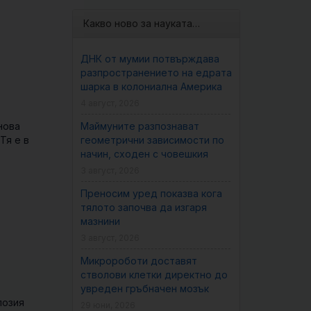
Какво ново за науката…
ДНК от мумии потвърждава
разпространението на едрата
шарка в колониална Америка
4 август, 2026
нова
Маймуните разпознават
Тя е в
геометрични зависимости по
начин, сходен с човешкия
3 август, 2026
Преносим уред показва кога
тялото започва да изгаря
мазнини
3 август, 2026
Микророботи доставят
стволови клетки директно до
увреден гръбначен мозък
лозия
29 юни, 2026