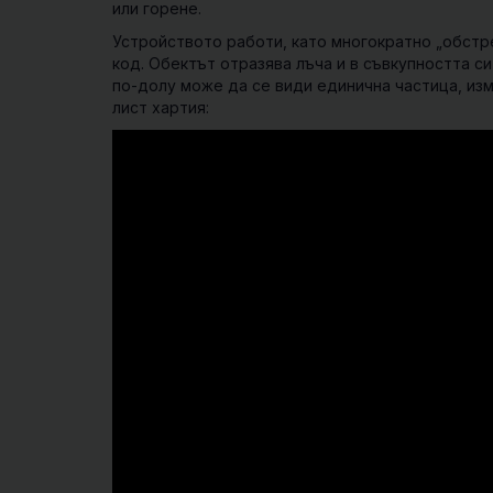
или горене.
Устройството работи, като многократно „обстре
код. Обектът отразява лъча и в съвкупността с
по-долу може да се види единична частица, из
лист хартия: