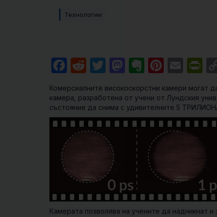
Технологии
Facebook
Reddit
Twitter
Mastodon
Evernote
Pintere
Emai
Pr
Комерсиалните високоскорстни камери могат да
камера, разработена от учени от Лундския унив
състояние да снима с удивителните 5 ТРИЛИОНА
Камерата позволява на учените да надникнат и 