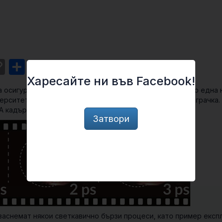
st
l
intFriendly
Copy
Share
Link
Харесайте ни във Facebook!
 осигурят заснемането на 100 000 кадъра в секунда. Но една 
ерситет в Швеция ги прави да изглеждат като детска играчка. 
 кадъра в секунда!
Затвори
заснемат някои светкавично бързи процеси, като пример експ