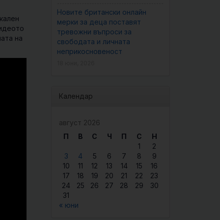
Новите британски онлайн
икален
мерки за деца поставят
видеото
тревожни въпроси за
ата на
свободата и личната
неприкосновеност
18 юни, 2026
Календар
август 2026
П
В
С
Ч
П
С
Н
1
2
3
4
5
6
7
8
9
10
11
12
13
14
15
16
17
18
19
20
21
22
23
24
25
26
27
28
29
30
31
« юни