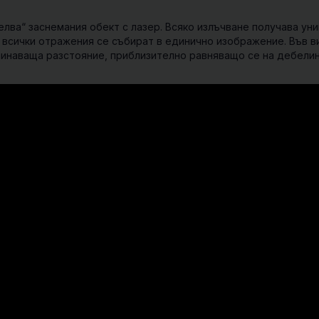
лва“ заснемания обект с лазер. Всяко излъчване получава ун
и всички отражения се събират в единично изображение. Във 
минаваща разстояние, приблизително равняващо се на дебелин