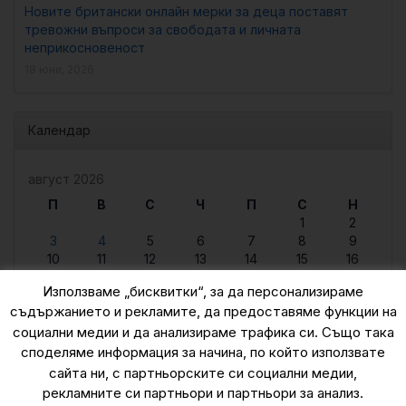
Новите британски онлайн мерки за деца поставят
тревожни въпроси за свободата и личната
неприкосновеност
18 юни, 2026
Календар
август 2026
П
В
С
Ч
П
С
Н
1
2
3
4
5
6
7
8
9
10
11
12
13
14
15
16
17
18
19
20
21
22
23
Използваме „бисквитки“, за да персонализираме
24
25
26
27
28
29
30
съдържанието и рекламите, да предоставяме функции на
31
социални медии и да анализираме трафика си. Също така
« юни
споделяме информация за начина, по който използвате
сайта ни, с партньорските си социални медии,
рекламните си партньори и партньори за анализ.