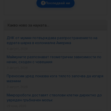
f
Последвай ни
Какво ново за науката…
ДНК от мумии потвърждава разпространението на
едрата шарка в колониална Америка
4 август, 2026
Маймуните разпознават геометрични зависимости по
начин, сходен с човешкия
3 август, 2026
Преносим уред показва кога тялото започва да изгаря
мазнини
3 август, 2026
Микророботи доставят стволови клетки директно до
увреден гръбначен мозък
29 юни, 2026