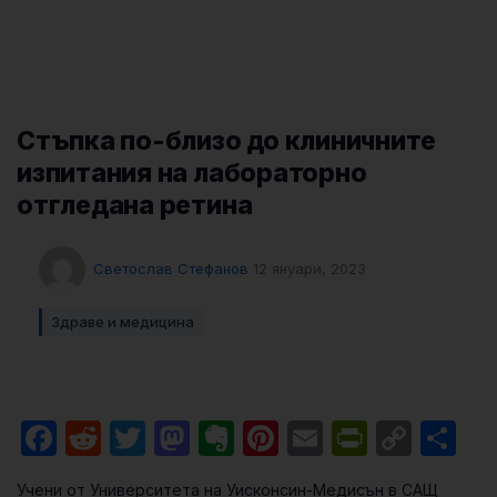
Стъпка по-близо до клиничните
изпитания на лабораторно
отгледана ретина
Светослав Стефанов
12 януари, 2023
Здраве и медицина
Facebook
Reddit
Twitter
Mastodon
Evernote
Pinterest
Email
PrintFri
Cop
Sh
Link
Учени от Университета на Уисконсин-Медисън в САЩ