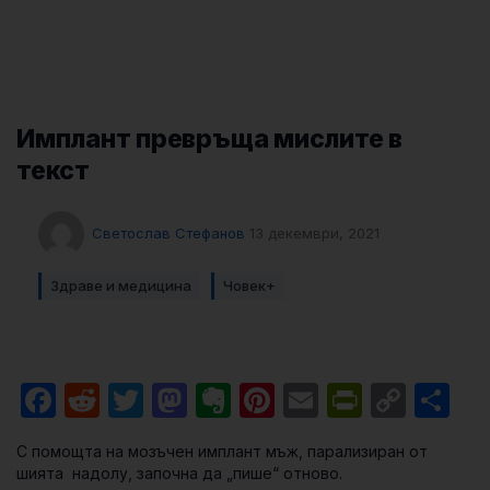
Имплант превръща мислите в
текст
Светослав Стефанов
13 декември, 2021
Здраве и медицина
Човек+
Facebook
Reddit
Twitter
Mastodon
Evernote
Pinterest
Email
PrintFri
Cop
Sh
Link
С помощта на мозъчен имплант мъж, парализиран от
шията надолу, започна да „пише“ отново.