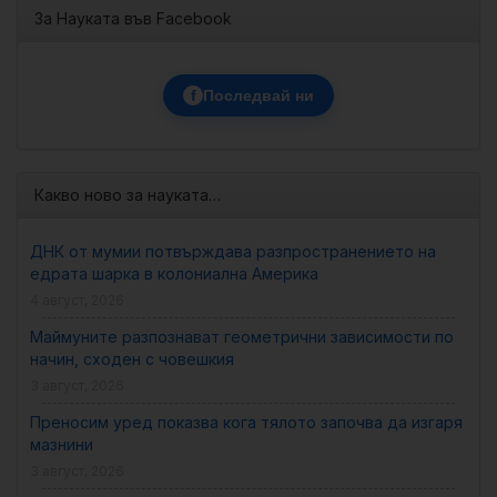
За Науката във Facebook
f
Последвай ни
Какво ново за науката…
ДНК от мумии потвърждава разпространението на
едрата шарка в колониална Америка
4 август, 2026
Маймуните разпознават геометрични зависимости по
начин, сходен с човешкия
3 август, 2026
Преносим уред показва кога тялото започва да изгаря
мазнини
3 август, 2026