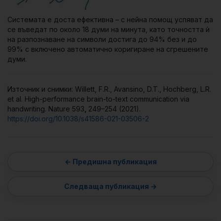
Системата е доста ефективна – с нейна помощ успяват да
се въведат по около 18 думи на минута, като точността ѝ
на разпознаване на символи достига до 94% без и до
99% с включено автоматично коригиране на сгрешените
думи.
Източник и снимки: Willett, F.R., Avansino, D.T., Hochberg, L.R.
et al. High-performance brain-to-text communication via
handwriting. Nature 593
,
249–254 (2021).
https://doi.org/10.1038/s41586-021-03506-2