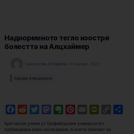
Наднорменото тегло изостря
болестта на Алцхаймер
Светослав Стефанов
29 януари, 2021
Здраве и медицина
Facebook
Reddit
Twitter
Mastodon
Evernote
Pinterest
Email
PrintFri
Cop
Sh
Link
Британски учени от Шефийлдския университет
публикуваха ново изследване, в което описват за