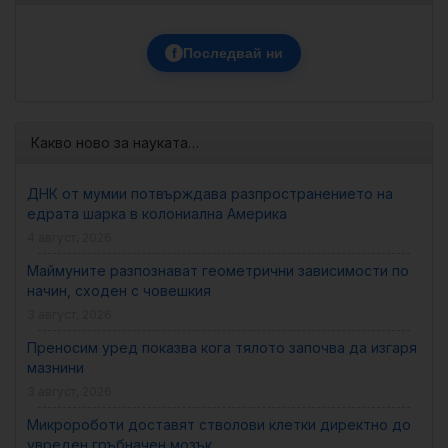
f
Последвай ни
Какво ново за науката…
ДНК от мумии потвърждава разпространението на
едрата шарка в колониална Америка
4 август, 2026
Маймуните разпознават геометрични зависимости по
начин, сходен с човешкия
3 август, 2026
Преносим уред показва кога тялото започва да изгаря
мазнини
3 август, 2026
Микророботи доставят стволови клетки директно до
увреден гръбначен мозък