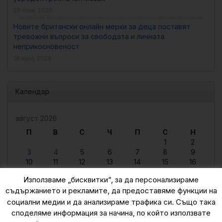
29 юни, 2026
Новите британски онлайн мерки за деца поставят
тревожни въпроси за свободата и личната
неприкосновеност
18 юни, 2026
Календар
август 2026
П
В
С
Ч
П
С
Н
1
2
3
4
5
6
7
8
9
10
11
12
13
14
15
16
17
18
19
20
21
22
23
Използваме „бисквитки“, за да персонализираме
24
25
26
27
28
29
30
съдържанието и рекламите, да предоставяме функции на
31
социални медии и да анализираме трафика си. Също така
« юни
споделяме информация за начина, по който използвате