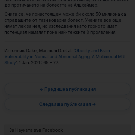
до протичането на болестта на Алцхаймер.
Счита се, че понастоящем може би около 50 милиона са
страдащите от тази коварна болест. Учените все още
нямат лек за нея, но изследвания като горното имат
потенциал намалят поне най-тежките ѝ проявления.
Източник: Dake, Manmohi D. et al. ‘
Obesity and Brain
Vulnerability in Normal and Abnormal Aging: A Multimodal MRI
Study
’. 1 Jan. 2021 : 65 – 77.
За Науката във Facebook