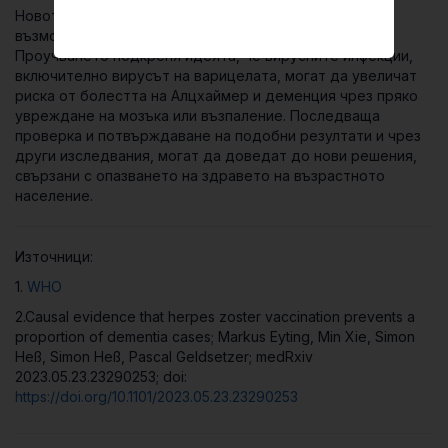
Новото изследване допринася за разбирането на
възможната връзка между херпеса и деменцията.
Проучването подкрепя идеята, че вирусните инфекции,
включително вирусът на варицелата, могат да увеличат
риска от болестта на Алцхаймер и деменция чрез пряко
увреждане на мозъка или възпаление. Последваща
проверка и потвърждаване на подобни резултати и чрез
други изследвания, могат да доведат до нови решения,
свързани с опазването на здравето на възрастното
население.
Източници:
1.
WHO
2.Causal evidence that herpes zoster vaccination prevents a
proportion of dementia cases;
Markus
Eyting
,
Min
Xie
,
Simon
Heß
,
Simon
Heß
,
Pascal
Geldsetzer;
medRxiv
2023.05.23.23290253;
doi:
https://doi.org/10.1101/2023.05.23.23290253