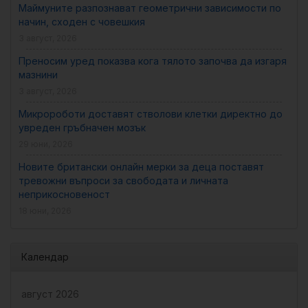
Маймуните разпознават геометрични зависимости по
начин, сходен с човешкия
3 август, 2026
Преносим уред показва кога тялото започва да изгаря
мазнини
3 август, 2026
Микророботи доставят стволови клетки директно до
увреден гръбначен мозък
29 юни, 2026
Новите британски онлайн мерки за деца поставят
тревожни въпроси за свободата и личната
неприкосновеност
18 юни, 2026
Календар
август 2026