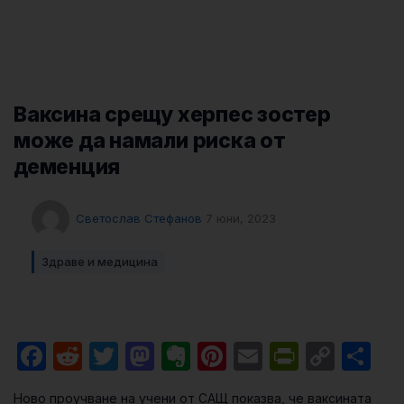
Ваксина срещу херпес зостер
може да намали риска от
деменция
Светослав Стефанов
7 юни, 2023
Здраве и медицина
Facebook
Reddit
Twitter
Mastodon
Evernote
Pinterest
Email
PrintFri
Cop
Sh
Link
Ново проучване на учени от САЩ показва, че ваксината