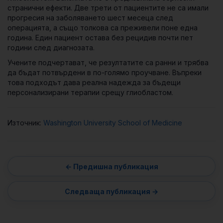
странични ефекти. Две трети от пациентите не са имали
прогресия на заболяването шест месеца след
операцията, а също толкова са преживели поне една
година. Един пациент остава без рецидив почти пет
години след диагнозата.
Учените подчертават, че резултатите са ранни и трябва
да бъдат потвърдени в по-голямо проучване. Въпреки
това подходът дава реална надежда за бъдещи
персонализирани терапии срещу глиобластом.
Източник:
Washington University School of Medicine