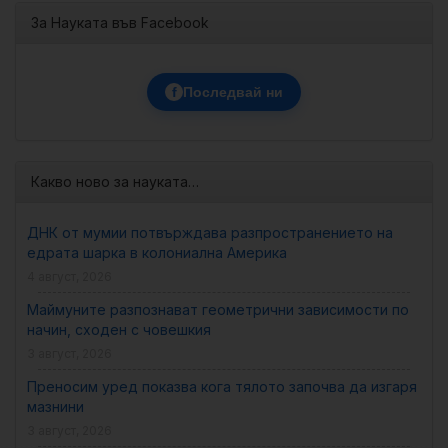
За Науката във Facebook
f
Последвай ни
Какво ново за науката…
ДНК от мумии потвърждава разпространението на
едрата шарка в колониална Америка
4 август, 2026
Маймуните разпознават геометрични зависимости по
начин, сходен с човешкия
3 август, 2026
Преносим уред показва кога тялото започва да изгаря
мазнини
3 август, 2026