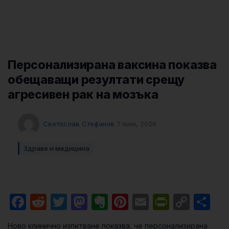
Персонализирана ваксина показва
обещаващи резултати срещу
агресивен рак на мозъка
Светослав Стефанов
7 юни, 2026
Здраве и медицина
Facebook
Reddit
Twitter
Mastodon
Evernote
Pinterest
Email
PrintFri
Cop
Sh
Link
Ново клинично изпитване показва, че персонализирана