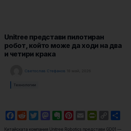
Unitree представи пилотиран
робот, който може да ходи на два
и четири крака
Светослав Стефанов
18 май, 2026
Технологии
Facebook
Reddit
Twitter
Mastodon
Evernote
Pinterest
Email
PrintFri
Cop
Sh
Link
Китайската компания Unitree Robotics представи GD01 —