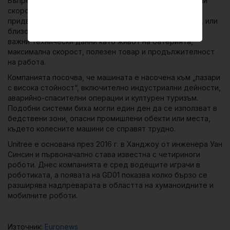
Въпреки впечатляващата демонстрация, GD01 едва ли
скоро ще се превърне в средство за всекидневно
придвижване. Началната му цена е 3,9 милиона юана, или
близо 500 000 евро, а Unitree все още не е разкрила
важни технически данни като живот на батерията,
максимална скорост, полезен товар и продължителност
на работа.
Компанията посочва, че машината е насочена към „пазари
с висока стойност“, включително индустриални дейности,
аварийно-спасителни операции и културен туризъм.
Подобни системи биха могли един ден да се използват в
бедствени зони, опасни промишлени обекти или места,
където колесните машини се справят трудно.
Unitree е основана през 2016 г. в Ханджоу от инженера Уан
Синсин и първоначално става известна с четириноги
роботи. Днес компанията е сред водещите играчи в
роботиката, а появата на GD01 показва колко бързо се
разширява надпреварата в областта на хуманоидните и
мобилните роботи.
Източник:
Euronews