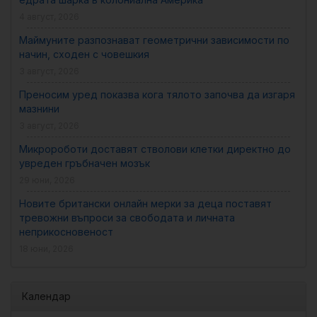
4 август, 2026
Маймуните разпознават геометрични зависимости по
начин, сходен с човешкия
3 август, 2026
Преносим уред показва кога тялото започва да изгаря
мазнини
3 август, 2026
Микророботи доставят стволови клетки директно до
увреден гръбначен мозък
29 юни, 2026
Новите британски онлайн мерки за деца поставят
тревожни въпроси за свободата и личната
неприкосновеност
18 юни, 2026
Календар