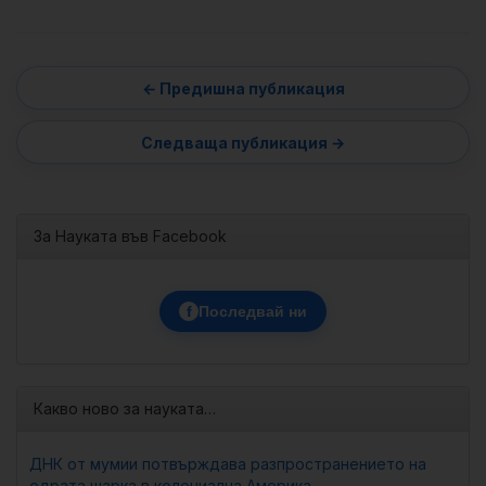
За Науката във Facebook
f
Последвай ни
Какво ново за науката…
ДНК от мумии потвърждава разпространението на
едрата шарка в колониална Америка