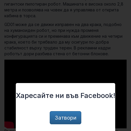
гигантски пилотиран робот. Машината е висока около 2,8
метра и позволява на човек да я управлява от открита
кабина в торса.
GD01 може да се движи изправен на два крака, подобно
на хуманоиден робот, но при нужда променя
конфигурацията си и преминава към движение на четири
крака, което би трябвало да му осигури по-добра
стабилност върху труден терен. В рекламни кадри
роботът дори разбива стена от бетонни блокове.
Харесайте ни във Facebook!
Затвори