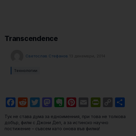
Transcendence
Светослав Стефанов
13 декември, 2014
Технологии
Facebook
Reddit
Twitter
Mastodon
Evernote
Pinterest
Email
PrintFri
Cop
Sh
Link
Тук не става дума за едноименния, при това не толкова
добър, филм с Джони Деп, а за истинско научно
постижение – съвсем като онова във филма!