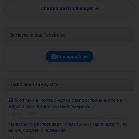
За Науката във Facebook
f
Последвай ни
Какво ново за науката…
ДНК от мумии потвърждава разпространението на
едрата шарка в колониална Америка
4 август, 2026
Маймуните разпознават геометрични зависимости по
начин, сходен с човешкия
3 август, 2026