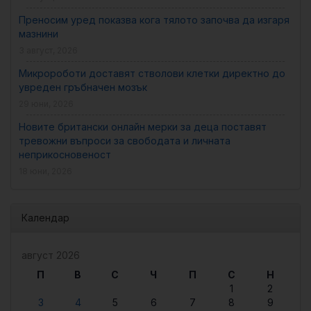
Преносим уред показва кога тялото започва да изгаря
мазнини
3 август, 2026
Микророботи доставят стволови клетки директно до
увреден гръбначен мозък
29 юни, 2026
Новите британски онлайн мерки за деца поставят
тревожни въпроси за свободата и личната
неприкосновеност
18 юни, 2026
Календар
август 2026
П
В
С
Ч
П
С
Н
1
2
3
4
5
6
7
8
9