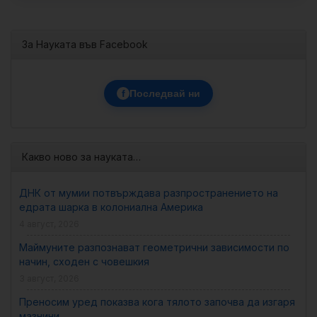
За Науката във Facebook
f
Последвай ни
Какво ново за науката…
ДНК от мумии потвърждава разпространението на
едрата шарка в колониална Америка
4 август, 2026
Маймуните разпознават геометрични зависимости по
начин, сходен с човешкия
3 август, 2026
Преносим уред показва кога тялото започва да изгаря
мазнини