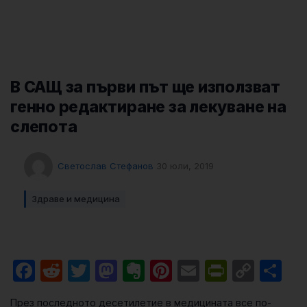
В САЩ за първи път ще използват
генно редактиране за лекуване на
слепота
Светослав Стефанов
30 юли, 2019
Здраве и медицина
Facebook
Reddit
Twitter
Mastodon
Evernote
Pinterest
Email
PrintFri
Cop
Sh
Link
През последното десетилетие в медицината все по-