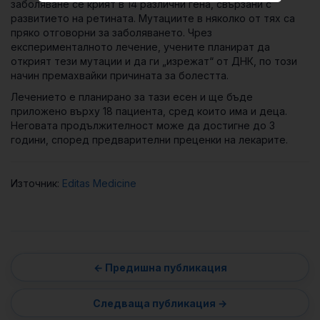
заболяване се крият в 14 различни гена, свързани с
развитието на ретината. Мутациите в няколко от тях са
пряко отговорни за заболяването. Чрез
експерименталното лечение, учените планират да
открият тези мутации и да ги „изрежат“ от ДНК, по този
начин премахвайки причината за болестта.
Лечението е планирано за тази есен и ще бъде
приложено върху 18 пациента, сред които има и деца.
Неговата продължителност може да достигне до 3
години, според предварителни преценки на лекарите.
Източник:
Editas Medicine