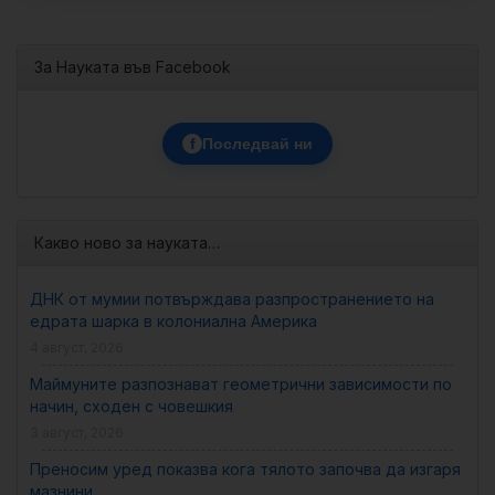
За Науката във Facebook
f
Последвай ни
Какво ново за науката…
ДНК от мумии потвърждава разпространението на
едрата шарка в колониална Америка
4 август, 2026
Маймуните разпознават геометрични зависимости по
начин, сходен с човешкия
3 август, 2026
Преносим уред показва кога тялото започва да изгаря
мазнини