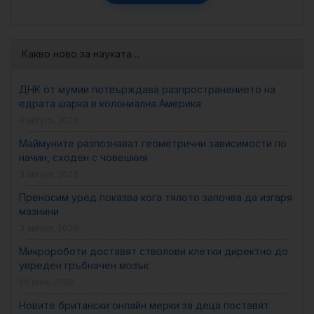
Какво ново за науката…
ДНК от мумии потвърждава разпространението на
едрата шарка в колониална Америка
4 август, 2026
Маймуните разпознават геометрични зависимости по
начин, сходен с човешкия
3 август, 2026
Преносим уред показва кога тялото започва да изгаря
мазнини
3 август, 2026
Микророботи доставят стволови клетки директно до
увреден гръбначен мозък
29 юни, 2026
Новите британски онлайн мерки за деца поставят