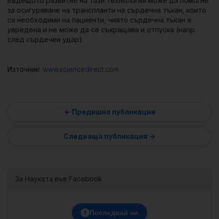
Бъдещото развитие на тази технология може да помогне
за осигуряване на транспланти на сърдечна тъкан, които
са необходими на пациенти, чиято сърдечна тъкан е
увредена и не може да се съкращава и отпуска (напр.
след сърдечен удар).
Източник:
www.sciencedirect.com
За Науката във Facebook
f
Последвай ни