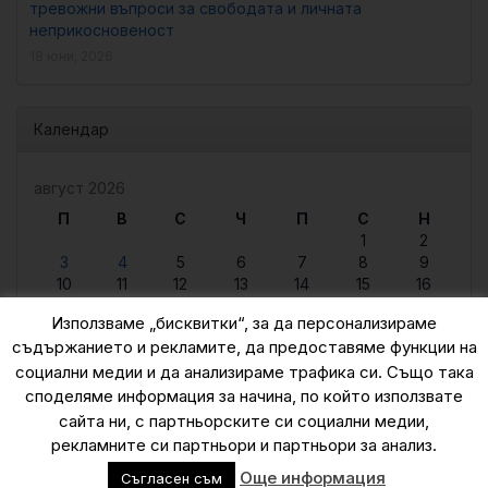
тревожни въпроси за свободата и личната
неприкосновеност
18 юни, 2026
Календар
август 2026
П
В
С
Ч
П
С
Н
1
2
3
4
5
6
7
8
9
10
11
12
13
14
15
16
17
18
19
20
21
22
23
Използваме „бисквитки“, за да персонализираме
24
25
26
27
28
29
30
съдържанието и рекламите, да предоставяме функции на
31
социални медии и да анализираме трафика си. Също така
« юни
споделяме информация за начина, по който използвате
сайта ни, с партньорските си социални медии,
рекламните си партньори и партньори за анализ.
© 2015 — 2026
Още информация
Съгласен съм