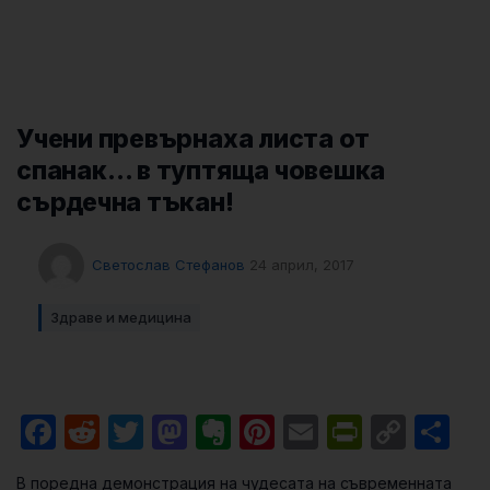
Учени превърнаха листа от
спанак… в туптяща човешка
сърдечна тъкан!
Светослав Стефанов
24 април, 2017
Здраве и медицина
Facebook
Reddit
Twitter
Mastodon
Evernote
Pinterest
Email
PrintFri
Cop
Sh
Link
В поредна демонстрация на чудесата на съвременната