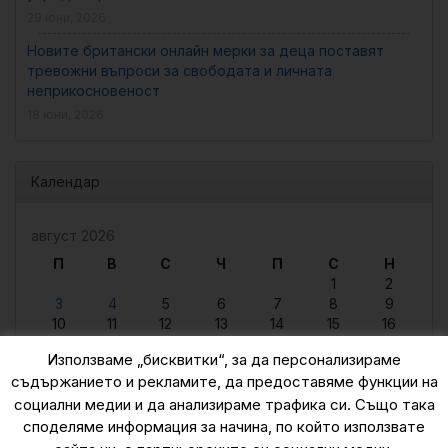
29 юни, 2026
Новите британски онлайн мерки за деца поставят
тревожни въпроси за свободата и личната
неприкосновеност
18 юни, 2026
Календар
август 2026
П
В
С
Ч
П
С
Н
1
2
3
4
5
6
7
8
9
10
11
12
13
14
15
16
17
18
19
20
21
22
23
Използваме „бисквитки“, за да персонализираме
24
25
26
27
28
29
30
съдържанието и рекламите, да предоставяме функции на
31
« юни
социални медии и да анализираме трафика си. Също така
споделяме информация за начина, по който използвате