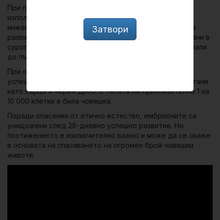
При провеждането на експеримента учените са
използвали човешки стволови клетки, които са
инжектирани в свински ембриони в начален стадий на
Затвори
развитие. Така променените ембриони са имплантирани в
сурогатни свине-майки, където успешно са се развивали
до първия триместър.
При опитите над 150 от ембрионите са се развили
успешно и в тях са се появили първите заченки на органи
като сърце и черен дроб. В телата им приблизително 1 на
10 000 клетки е била човешка.
Поради опасения от етично естество, ембрионите са
унищожени след 28-дневно успешно развитие. Но
постижението е изключително важно и може да се окаже
в основата на спасяването на огромен брой човешки
животи.