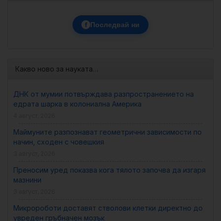
f
Последвай ни
Какво ново за науката…
ДНК от мумии потвърждава разпространението на
едрата шарка в колониална Америка
4 август, 2026
Маймуните разпознават геометрични зависимости по
начин, сходен с човешкия
3 август, 2026
Преносим уред показва кога тялото започва да изгаря
мазнини
3 август, 2026
Микророботи доставят стволови клетки директно до
увреден гръбначен мозък