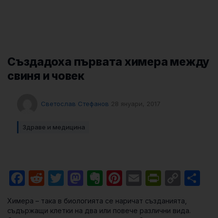
Създадоха първата химера между
свиня и човек
Светослав Стефанов
28 януари, 2017
Здраве и медицина
Facebook
Reddit
Twitter
Mastodon
Evernote
Pinterest
Email
PrintFri
Cop
Sh
Link
Химера – така в биологията се наричат създанията,
съдържащи клетки на два или повече различни вида.