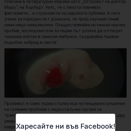
Описани в литературни класики като „Островът на доктор
Моро“, на Хърбърт Уелс, те с лекота пленяват
фантазиите… и страховете на широката публика. А сега
учени за пореден път доказаха, че пред научния гений
няма нищо невъзможно. Осъществявайки истински научен
пробив, изследователи за първи път успяха да отгледат
човешки клетки в свински ембрион, създавайки първия
подобен хибрид в света!
Пробивът е само първа стъпка към потенциално решение
на големия проблем с недостатъчно органи за
трансплантация в цял свят. Например, само в САЩ
на ден
умират по 22 души, защото не получават нови органи
Харесайте ни във Facebook!
навреме!