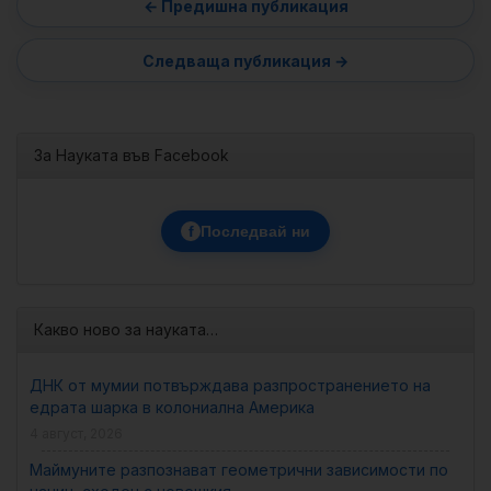
За Науката във Facebook
f
Последвай ни
Какво ново за науката…
ДНК от мумии потвърждава разпространението на
едрата шарка в колониална Америка
4 август, 2026
Маймуните разпознават геометрични зависимости по