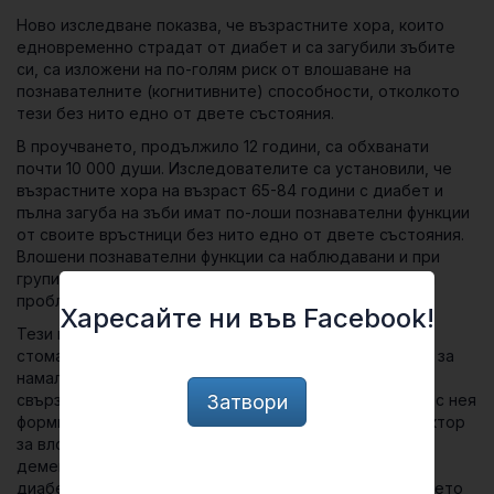
Link
Ново изследване показва, че възрастните хора, които
едновременно страдат от диабет и са загубили зъбите
си, са изложени на по-голям риск от влошаване на
познавателните (когнитивните) способности, отколкото
тези без нито едно от двете състояния.
В проучването, продължило 12 години, са обхванати
почти 10 000 души. Изследователите са установили, че
възрастните хора на възраст 65-84 години с диабет и
пълна загуба на зъби имат по-лоши познавателни функции
от своите връстници без нито едно от двете състояния.
Влошени познавателни функции са наблюдавани и при
групи хора, имаща само един от двата здравословни
проблеми, макар и с по-нисък темп на влошаване.
Харесайте ни във Facebook!
Тези констатации подчертават значението на
стоматологичните грижи и управлението на диабета за
намаляване на личните и обществените разходи,
Затвори
свързани с болестта на Алцхаймер и други свързани с нея
форми на деменция. Диабетът е известен рисков фактор
за влошаване на познавателните способности и
деменция, като се смята, че характеристиките на
диабета допринасят за промени в мозъка. Заболяването