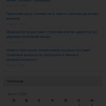
начин, сходен с човешкия
3 август, 2026
Преносим уред показва кога тялото започва да изгаря
мазнини
3 август, 2026
Микророботи доставят стволови клетки директно до
увреден гръбначен мозък
29 юни, 2026
Новите британски онлайн мерки за деца поставят
тревожни въпроси за свободата и личната
неприкосновеност
18 юни, 2026
Календар
август 2026
П
В
С
Ч
П
С
Н
1
2