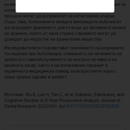
на венците и загубата на зъби също са рискови фактори за
когнитивно влошаване и деменция, а възпалителните
процеси могат да допринесат за когнитивния упадък.
Също така, болезнените венци и липсващите зъби могат
да затруднят дъвченето, което води до промени в начина
на хранене, които от своя страна с времето могат да
доведат до недостиг на хранителни вещества.
Изследователите подчертават значението на редовните
посещения при зъболекаря, спазването на лечението на
диабета и самообслужването за контрол на нивата на
кръвната захар, както и на когнитивния скрининг в
първичната медицинска помощ за възрастните хора с
лошо орално здраве и диабет.
Източник: Wu B, Luo H, Tan C, et al. Diabetes, Edentulism, and
Cognitive Decline: A 12-Year Prospective Analysis. Journal of
Dental Research. 2023;0(0). doi:
10.1177/00220345231155825