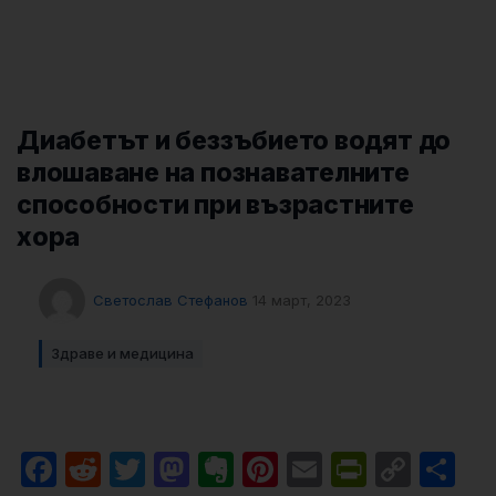
Диабетът и беззъбието водят до
влошаване на познавателните
способности при възрастните
хора
Светослав Стефанов
14 март, 2023
Здраве и медицина
Facebook
Reddit
Twitter
Mastodon
Evernote
Pinterest
Email
PrintFri
Cop
Sh