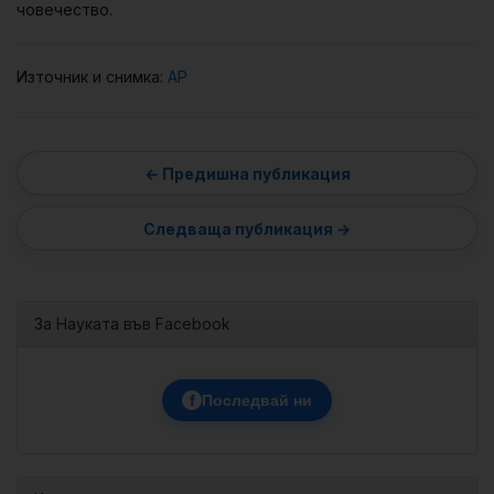
човечество.
Източник и снимка:
AP
За Науката във Facebook
f
Последвай ни