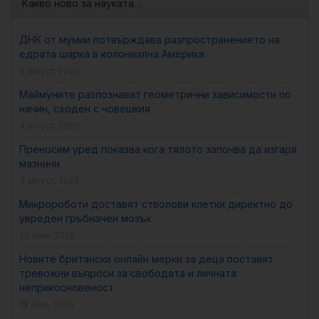
Какво ново за науката…
ДНК от мумии потвърждава разпространението на
едрата шарка в колониална Америка
4 август, 2026
Маймуните разпознават геометрични зависимости по
начин, сходен с човешкия
3 август, 2026
Преносим уред показва кога тялото започва да изгаря
мазнини
3 август, 2026
Микророботи доставят стволови клетки директно до
увреден гръбначен мозък
29 юни, 2026
Новите британски онлайн мерки за деца поставят
тревожни въпроси за свободата и личната
неприкосновеност
18 юни, 2026