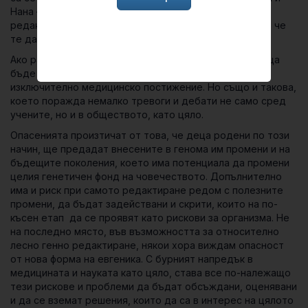
Нана – чрез оплождане инвитро, допълнено от генно
редактиране. Гените на децата са редактирани така, че
те да бъдат устойчиви на ХИВ, едра шарка и холера.
Ако раждането на първите генетично подобрени деца
бъде потвърдено, това ще бъде нищо по-малко от
изключително медицинско постижение. Но също и такова,
което поражда немалко тревоги и дебати не само сред
учените, но и в обществото, като цяло.
Опасенията произтичат от това, че деца родени по този
начин, ще предадат внесените в генома им промени и на
бъдещите поколения, което има потенциала да промени
целия генетичен фонд на човечеството. Допълнително
има и риск при самото редактиране редом с полезните
промени, да бъдат задействани и скрити, които на по-
късен етап да се проявят като рискови за организма. Не
на последно място, във възможността за относително
лесно генно редактиране, някои хора виждам опасност
от нова форма на евгеника. С бурният напредък в
медицината и науката като цяло, става все по-належащо
тези рискове и проблеми да бъдат обсъждани, оценявани
и да се вземат решения, които да са в интерес на цялото