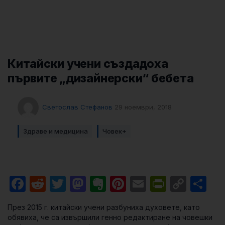
Китайски учени създадоха
първите „дизайнерски“ бебета
Светослав Стефанов
29 ноември, 2018
Здраве и медицина
Човек+
Facebook
Reddit
Twitter
Mastodon
Evernote
Pinterest
Email
PrintFri
Cop
Sh
Link
През 2015 г. китайски учени разбуниха духовете, като
обявиха, че са извършили генно редактиране на човешки