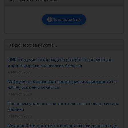
f
Последвай ни
Какво ново за науката…
ДНК от мумии потвърждава разпространението на
едрата шарка в колониална Америка
4 август, 2026
Маймуните разпознават геометрични зависимости по
начин, сходен с човешкия
3 август, 2026
Преносим уред показва кога тялото започва да изгаря
мазнини
3 август, 2026
Микророботи доставят стволови клетки директно до