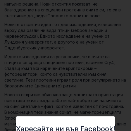
напълно решена. Нови открития показват, че
благодарение на специален протеин в очите си, те са в
състояние да „видят“ земното магнитно поле.
Новите открития идват от две изследвания, извършени
върху два различни вида птици (зебров амадин и
червеногръдка). Едното изследване е на учени от
Лундския университет, а другото е на учени от
Олденбургския университет.
И двете изследвания са установили, че в очите на
птиците се среща специален протеин, наречен
Cry4
,
спадащ към така наречените
криптохроми
–
фоторецептори, които са чувствителни към синя
светлина. Тези протеини играят роля при регулирането на
биологичните (циркадните) ритми.
Новото откритие обяснява защо магнитната ориентация
при птиците изглежда работи най-добре при наличието
на синя светлина – факт, който е известен от по-отдавна.
В комбинация тези знания сочат, че магниторецепцията
(способността за ориентация чрез усещане на
магнитните полета) при птиците е изключително визуално
Харесайте ни във Facebook!
базирана.