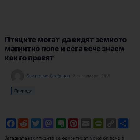
Птиците могат да видят земното
магнитно поле и сега вече знаем
как го правят
Светослав Стефанов
12 септември, 2018
Природа
Facebook
Reddit
Twitter
Mastodon
Evernote
Pinterest
Email
PrintFri
Cop
Sh
Link
Загадката как птиците се ориентират може би вече е