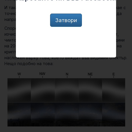
И така…, а какво все пак виждат птиците? Никой не знае с
точност… но благодарение на науката сме способни да
направим много точно предположение.
Затвори
Според изследователи от Групата на теоретична и
изчислителна биофизика към Илинойския университет,
чиито ръководител Klaus Schulten още през 70-те години
на 20-ти век теоретично предсказа съществуването на
криптохромите, птиците виждат магнитен „филтър“,
насложен върху това, което виждат във видимия спектър.
Нещо подобно на това: