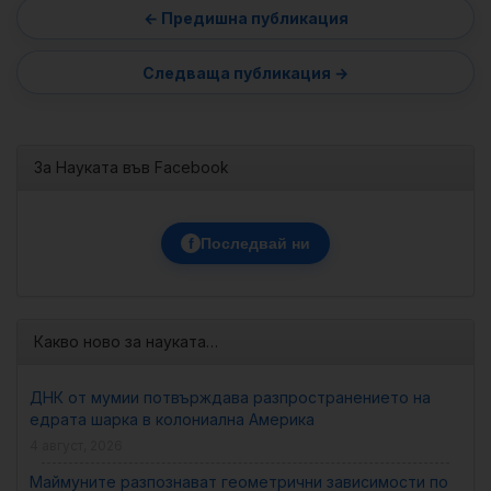
За Науката във Facebook
f
Последвай ни
Какво ново за науката…
ДНК от мумии потвърждава разпространението на
едрата шарка в колониална Америка
4 август, 2026
Маймуните разпознават геометрични зависимости по