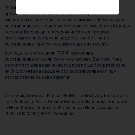
PERM1 участва в начина, по който сърдечните клетки
произвеждат и използват енергия. Според
изследователите това го прави възможен биомаркер за
възстановяване, а също и потенциална мишена за бъдещи
терапии. Настоящите лечения често контролират
симптомите на сърдечна недостатъчност, но не
възстановяват директно самия сърдечен мускул.
Все още не е ясно дали PERM1 причинява
възстановяването или само го отразява. Въпреки това
откритието дава важна насока към по-добро разбиране
на биологията на сърдечното възстановяване и към
разработване на нови терапии.
Източник: Sreedevi, K. et al. PERM1 Is Selectively Restored in
Left Ventricular Assist Device–Mediated Myocardial Recovery
in Heart Failure. Journal of the American Heart Association,
2026. DOI: 10.1161/JAHA.125.044558