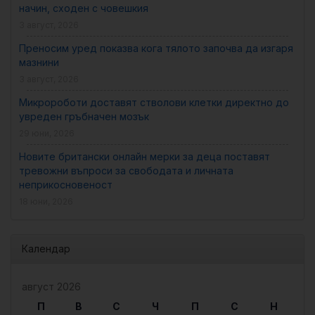
начин, сходен с човешкия
3 август, 2026
Преносим уред показва кога тялото започва да изгаря
мазнини
3 август, 2026
Микророботи доставят стволови клетки директно до
увреден гръбначен мозък
29 юни, 2026
Новите британски онлайн мерки за деца поставят
тревожни въпроси за свободата и личната
неприкосновеност
18 юни, 2026
Календар
август 2026
П
В
С
Ч
П
С
Н