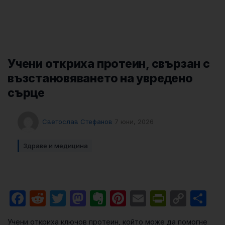
Учени откриха протеин, свързан с
възстановяването на увредено
сърце
Светослав Стефанов
7 юни, 2026
Здраве и медицина
Facebook
Reddit
Twitter
Mastodon
Evernote
Pinterest
Email
PrintFri
Cop
Sh
Link
Учени откриха ключов протеин, който може да помогне