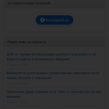
За Науката във Facebook
f
Последвай ни
Какво ново за науката…
ДНК от мумии потвърждава разпространението на
едрата шарка в колониална Америка
4 август, 2026
Маймуните разпознават геометрични зависимости по
начин, сходен с човешкия
3 август, 2026
Преносим уред показва кога тялото започва да изгаря
мазнини
3 август, 2026