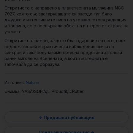
Откритието е направено в планетарната мъглявина NGC
7027, която със застаряващата си звезда тип бяло
джудже и интензивните нива на утравиолетова радиация
и топлина, се е превърнала обект на интерес от страна на
учените.
Откритието е важно, защото благодарение на него, още
веднъж теория и практически наблюдения влизат в
синхрон и така получаваме по-ясна представа за онези
ранни мигове на Вселената, в които материята е
започвала да се образува.
Източник:
Nature
Снимка: NASA/SOFIA/L. Proudfit/D.Rutter