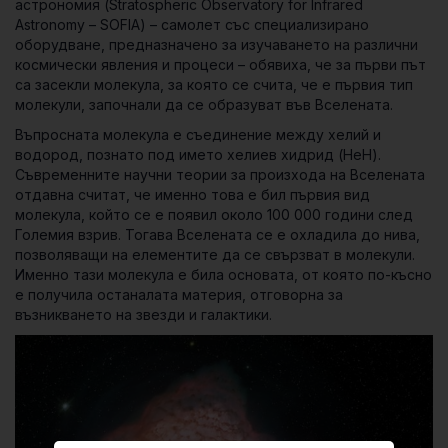
астрономия (Stratospheric Observatory for Infrared
Astronomy – SOFIA) – самолет със специализирано
оборудване, предназначено за изучаването на различни
космически явления и процеси – обявиха, че за първи път
са засекли молекула, за която се счита, че е първия тип
молекули, започнали да се образуват във Вселената.
Въпросната молекула е съединение между хелий и
водород, познато под името
хелиев хидри
д (HeH).
Съвременните научни теории за произхода на Вселената
отдавна считат, че именно това е бил първия вид
молекула, който се е появил около 100 000 години след
Големия взрив. Тогава Вселената се е охладила до нива,
позволяващи на елементите да се свързват в молекули.
Именно тази молекула е била основата, от която по-късно
е получила останалата материя, отговорна за
възникването на звезди и галактики.