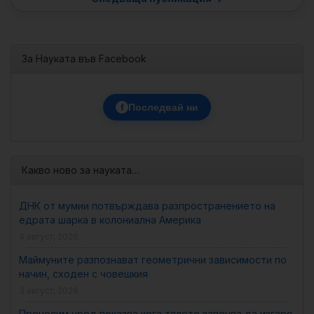
За Науката във Facebook
f
Последвай ни
Какво ново за науката…
ДНК от мумии потвърждава разпространението на
едрата шарка в колониална Америка
4 август, 2026
Маймуните разпознават геометрични зависимости по
начин, сходен с човешкия
3 август, 2026
Преносим уред показва кога тялото започва да изгаря