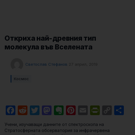
Откриха най-древния тип
молекула във Вселената
Светослав Стефанов
27 април, 2019
Космос
Facebook
Reddit
Twitter
Mastodon
Evernote
Pinterest
Email
PrintFri
Cop
Sh
Link
Учени, изучаващи данните от спектроскопа на
Стратосферната обсерватория за инфрачервена