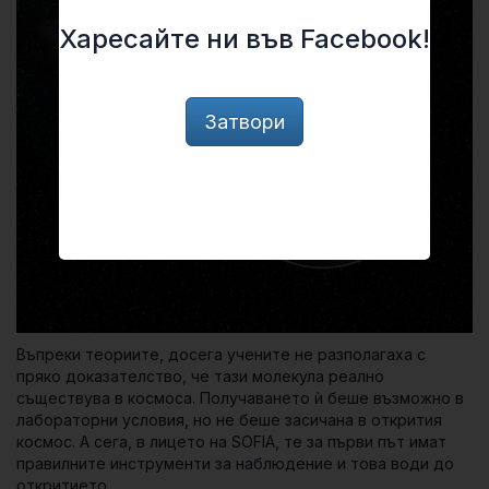
Харесайте ни във Facebook!
Затвори
Въпреки теориите, досега учените не разполагаха с
пряко доказателство, че тази молекула реално
съществува в космоса. Получаването ѝ беше възможно в
лабораторни условия, но не беше засичана в открития
космос. А сега, в лицето на SOFIA, те за първи път имат
правилните инструменти за наблюдение и това води до
откритието.