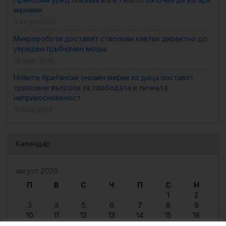
мазнини
3 август, 2026
Микророботи доставят стволови клетки директно до
увреден гръбначен мозък
29 юни, 2026
Новите британски онлайн мерки за деца поставят
тревожни въпроси за свободата и личната
неприкосновеност
18 юни, 2026
Календар
август 2026
П
В
С
Ч
П
С
Н
1
2
3
4
5
6
7
8
9
10
11
12
13
14
15
16
17
18
19
20
21
22
23