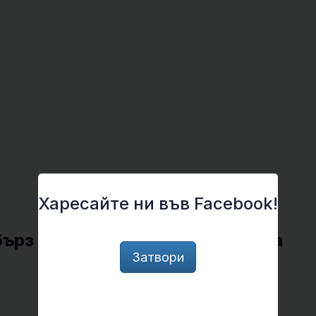
Харесайте ни във Facebook!
бърз и ефикасен от тези в мозъка
Затвори