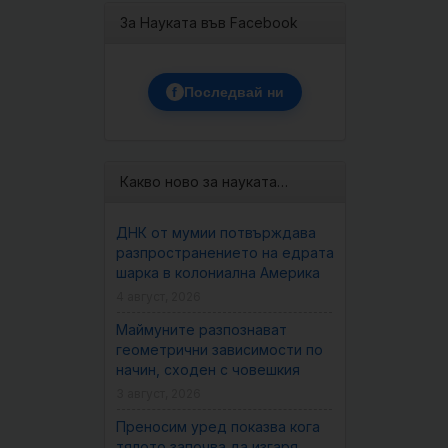
За Науката във Facebook
f
Последвай ни
Какво ново за науката…
ДНК от мумии потвърждава
разпространението на едрата
шарка в колониална Америка
4 август, 2026
Маймуните разпознават
геометрични зависимости по
начин, сходен с човешкия
3 август, 2026
Преносим уред показва кога
тялото започва да изгаря