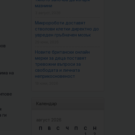
мазнини
3 август, 2026
Микророботи доставят
стволови клетки директно до
увреден гръбначен мозък
29 юни, 2026
нов
и
Новите британски онлайн
мерки за деца поставят
тревожни въпроси за
свободата и личната
дима на
неприкосновеност
18 юни, 2026
чипове
Календар
м
 ги
август 2026
П
В
С
Ч
П
С
Н
1
2