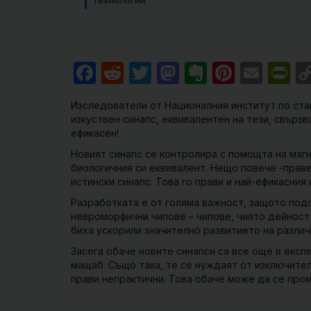
Технологии
Facebook
Reddit
Twitter
Mastodon
Evernote
Pintere
Emai
Pr
Изследователи от Националния институт по ста
изкуствен синапс, еквивалентен на тези, свързв
ефикасен!
Новият синапс се контролира с помощта на маг
биологичния си еквивалент. Нещо повече -праве
истински синапс. Това го прави и най-ефикасния
Разработката е от голяма важност, защото подоб
невроморфични чипове – чипове, чиято дейност 
биха ускорили значително развитието на различ
Засега обаче новите синапси са все още в експ
мащаб. Също така, те се нуждаят от изключител
прави непрактични. Това обаче може да се про