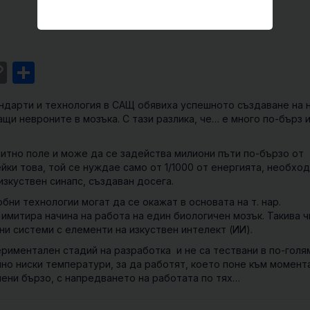
st
l
intFriendly
Copy
Share
Link
ндарти и технология в САЩ обявиха успешното създаване на 
ащи невроните в мозъка. С тази разлика, че… е много по-бърз 
нитно поле и може да се задейства милиони пъти по-бързо от
йки това, той се нуждае само от 1/1000 от енергията, необхо
 изкуствен синапс, създаван досега.
ни технологии могат да се окажат в основата на т. нар.
имитира начина на работа на един биологичен мозък. Такива 
ни системи с елементи на изкуствен интелект (ИИ).
ериментален стадий на разработка и не са тествани в по-голя
но ниски температури, за да работят, което поне към момента
мени бързо, с напредването на работата по тях…