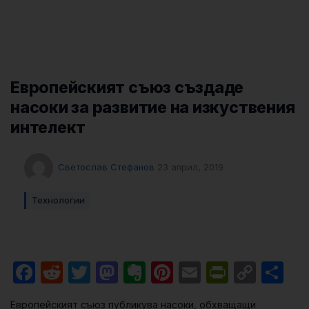
Европейският съюз създаде
насоки за развитие на изкуствения
интелект
Светослав Стефанов
23 април, 2019
Технологии
Facebook
Reddit
Twitter
Mastodon
Evernote
Pinterest
Email
PrintFri
Cop
Sh
Link
Европейският съюз публикува насоки, обхващащи