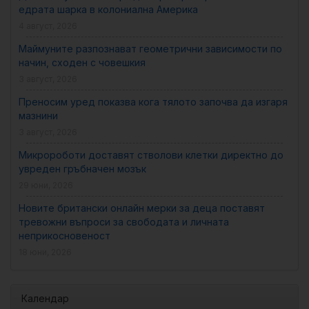
едрата шарка в колониална Америка
4 август, 2026
Маймуните разпознават геометрични зависимости по
начин, сходен с човешкия
3 август, 2026
Преносим уред показва кога тялото започва да изгаря
мазнини
3 август, 2026
Микророботи доставят стволови клетки директно до
увреден гръбначен мозък
29 юни, 2026
Новите британски онлайн мерки за деца поставят
тревожни въпроси за свободата и личната
неприкосновеност
18 юни, 2026
Календар