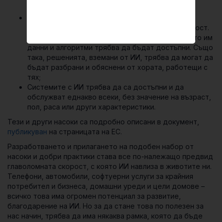
външни лица, били те злонамерени или не;
Системите с ИИ трябва да се създават и да
работят, като следват принципите на прозрачност.
Това означава, че използваните при създаването им
данни и алгоритми трябва да бъдат достъпни. Също
така, решенията, вземани от ИИ, трябва да могат да
бъдат разбрани и обяснени от хората, работещи с
тях;
Системите с ИИ трябва да са достъпни и да
обслужват еднакво всеки, без значение на възраст,
пол, раса или други характеристики.
Тези и други насоки са подробно описани в документ,
публикуван
на страницата на ЕС.
Разработването и прилагането на подобен набор от
насоки и добри практики става все по-належащо предвид
главоломната скорост, с която ИИ навлиза в животите ни.
Телефони, автомобили, софтуерни услуги за крайния
потребител и бизнеса, домашни уреди и цели домове –
всичко това има огромен потенциал за развитие,
благодарение на ИИ. Но за да стане това по полезен за
нас начин, трябва да има някаква рамка, която да бъде