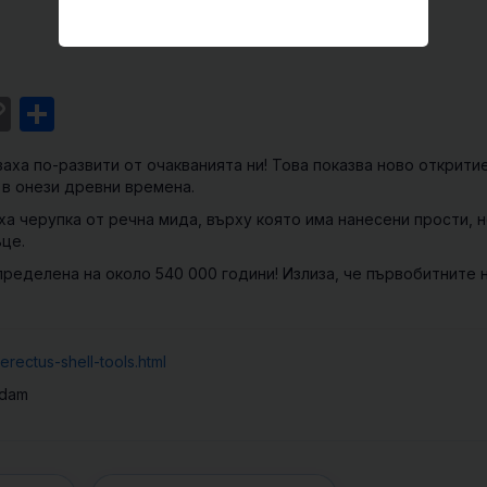
st
l
intFriendly
Copy
Share
Link
аха по-развити от очакванията ни! Това показва ново откритие
 в онези древни времена.
а черупка от речна мида, върху която има нанесени прости, н
це.
пределена на около 540 000 години! Излиза, че първобитните 
rectus-shell-tools.html
rdam