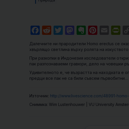
Природа
Facebook
Reddit
Twitter
Mastodon
Evernote
Pintere
Emai
Pr
Далечните ни прародители
Homo erectus
се оказ
хвърлящо светлина върху ролята на изкуството
При разкопки в Индонезия изследователи открих
пак разпознаваеми гравюри, дело на човешки ръ
Удивителното е, че възрастта на находката е о
предци все пак не са били съвсем първобитни…
Източник:
http://www.livescience.com/48991-homo-e
Сниммка: Wim Lustenhouwer | VU University Amste