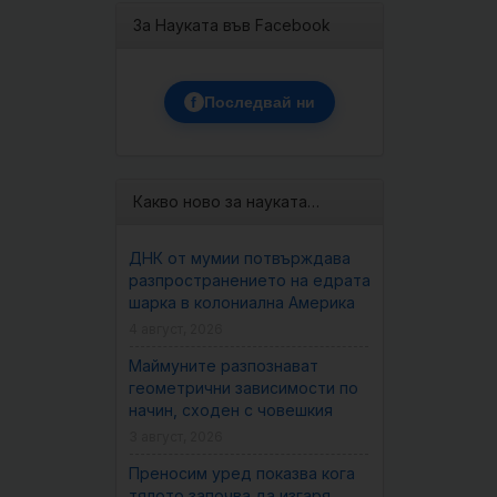
За Науката във Facebook
f
Последвай ни
Какво ново за науката…
ДНК от мумии потвърждава
разпространението на едрата
шарка в колониална Америка
4 август, 2026
Маймуните разпознават
геометрични зависимости по
начин, сходен с човешкия
3 август, 2026
Преносим уред показва кога
тялото започва да изгаря