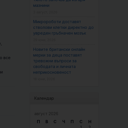
мазнини
3 август, 2026
Микророботи доставят
стволови клетки директно до
увреден гръбначен мозък
29 юни, 2026
,
Новите британски онлайн
мерки за деца поставят
о все
тревожни въпроси за
свободата и личната
ни
неприкосновеност
18 юни, 2026
Календар
август 2026
П
В
С
Ч
П
С
Н
1
2