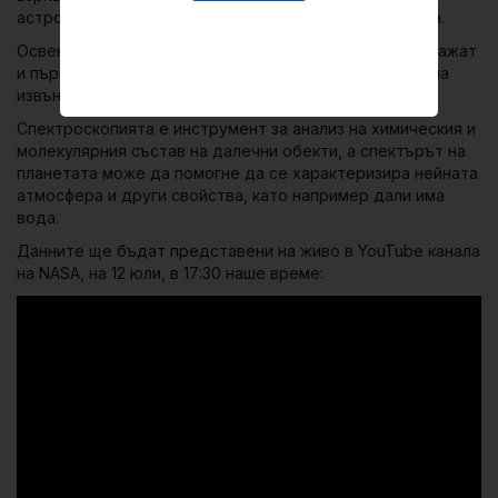
астрономите вярват, че лесно ще подобрят рекорда.
Освен дълбоката снимка на космоса, от NASA ще покажат
и първата спектроскопия, направена от телескопа, на
извънслънчева планета.
Спектроскопията е инструмент за анализ на химическия и
молекулярния състав на далечни обекти, а спектърът на
планетата може да помогне да се характеризира нейната
атмосфера и други свойства, като например дали има
вода.
Данните ще бъдат представени на живо в YouTube канала
на NASA, на 12 юли, в 17:30 наше време: