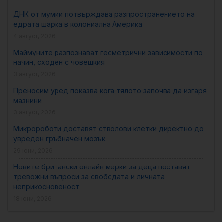
ДНК от мумии потвърждава разпространението на
едрата шарка в колониална Америка
4 август, 2026
Маймуните разпознават геометрични зависимости по
начин, сходен с човешкия
3 август, 2026
Преносим уред показва кога тялото започва да изгаря
мазнини
3 август, 2026
Микророботи доставят стволови клетки директно до
увреден гръбначен мозък
29 юни, 2026
Новите британски онлайн мерки за деца поставят
тревожни въпроси за свободата и личната
неприкосновеност
18 юни, 2026