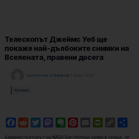
Телескопът Джеймс Уеб ще
покаже най-дълбоките снимки на
Вселената, правени досега
Светослав Стефанов
1 юли, 2022
Космос
Facebook
Reddit
Twitter
Mastodon
Evernote
Pinterest
Email
PrintFri
Cop
Sh
Link
Администраторът на NASA Бил Нелсън заяви в сряда, че