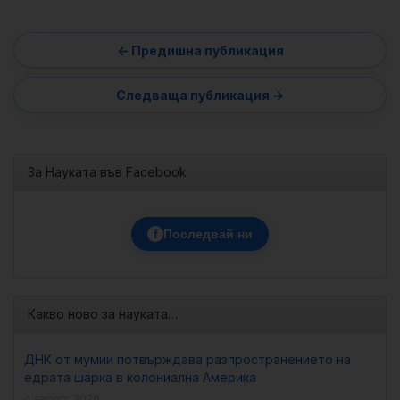
За Науката във Facebook
f
Последвай ни
Какво ново за науката…
ДНК от мумии потвърждава разпространението на
едрата шарка в колониална Америка
4 август, 2026