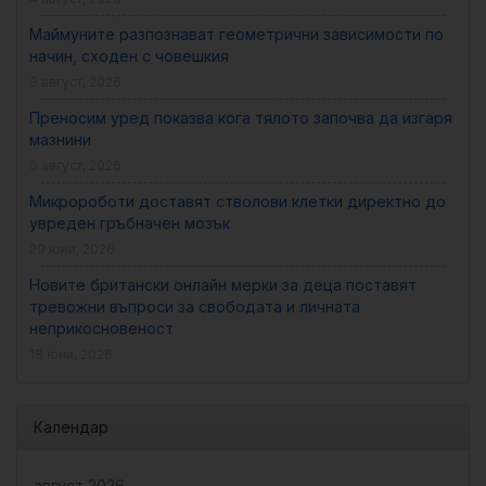
Маймуните разпознават геометрични зависимости по
начин, сходен с човешкия
3 август, 2026
Преносим уред показва кога тялото започва да изгаря
мазнини
3 август, 2026
Микророботи доставят стволови клетки директно до
увреден гръбначен мозък
29 юни, 2026
Новите британски онлайн мерки за деца поставят
тревожни въпроси за свободата и личната
неприкосновеност
18 юни, 2026
Календар
август 2026