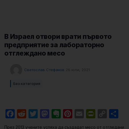
В Израел отвори врати първото
предприятие за лабораторно
отглеждано месо
Светослав Стефанов
26 юли, 2021
Без категория
Facebook
Reddit
Twitter
Mastodon
Evernote
Pinterest
Email
PrintFri
Cop
Sh
Link
През 2013 учените успяха да създадат месо от отгледани