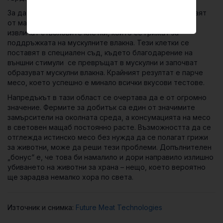
За да създадат лабораторно месо, учените се нуждаят
от малко количество животински мускул. От него те
извличат стволовите клетки, които се грижат за
поддръжката на мускулните влакна. Тези клетки се
поставят в специален съд, където благодарение на
външни стимули се превръщат в мускулни и започват
образуват мускулни влакна. Крайният резултат е парче
месо, което успешно е минало всички вкусови тестове.
Напредъкът в тази област се очертава да е от огромно
значение. Фермите за добитък са един от значимите
замърсители на околната среда, а консумацията на месо
в световен мащаб постоянно расте. Възможността да се
отглежда истинско месо без нужда да се полагат грижи
за животни, може да реши тези проблеми. Допълнителен
„бонус“ е, че това би намалило и дори направило излишно
убиването на животни за храна – нещо, което вероятно
ще зарадва немалко хора по света.
Източник и снимка:
Future Meat Technologies