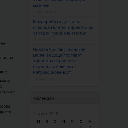
мазнини
3 август, 2026
Микророботи доставят
стволови клетки директно до
увреден гръбначен мозък
29 юни, 2026
мен
Новите британски онлайн
мерки за деца поставят
ние на
тревожни въпроси за
свободата и личната
лес.
неприкосновеност
18 юни, 2026
изход.
.
атно се
Календар
осока
анета,
август 2026
П
В
С
Ч
П
С
Н
1
2