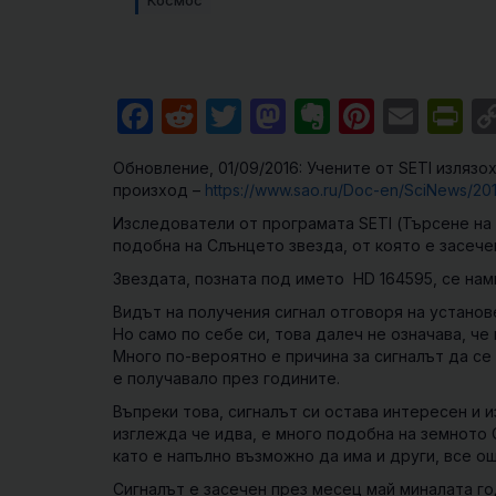
Космос
Facebook
Reddit
Twitter
Mastodon
Evernote
Pintere
Emai
Pr
Обновление, 01/09/2016: Учените от SETI излязо
произход –
https://www.sao.ru/Doc-en/SciNews/20
Изследователи от програмата SETI (Търсене на
подобна на Слънцето звезда, от която е засече
Звездата, позната под името HD 164595, се нам
Видът на получения сигнал отговоря на установ
Но само по себе си, това далеч не означава, че
Много по-вероятно е причина за сигналът да с
е получавало през годините.
Въпреки това, сигналът си остава интересен и 
изглежда че идва, е много подобна на земното С
като е напълно възможно да има и други, все о
Сигналът е засечен през месец май миналата г