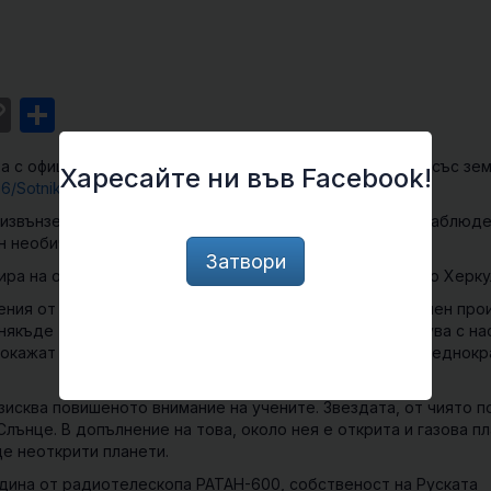
st
l
intFriendly
Copy
Share
Link
ха с официално становище, че сигналът най-вероятно е със зе
Харесайте ни във Facebook!
16/Sotnikova/
 извънземен разум) обявиха, че ще започнат редовно наблюде
н необичаен сигнал.
Затвори
ира на около 95 светлинни години от нас, в съзвездието Херку
ения от SETI профил за потенциален сигнал от извънземен про
 някъде там извънземна цивилизация се опитва да общува с нас
е окажат радиосмущения в земната атмосфера, както нееднокр
изисква повишеното внимание на учените. Звездата, от чиято п
лънце. В допълнение на това, около нея е открита и газова пл
ще неоткрити планети.
одина от радиотелескопа РАТАН-600, собственост на Руската