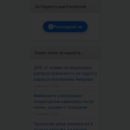
За Науката във Facebook
f
Последвай ни
Какво ново за науката…
ДНК от мумии потвърждава
разпространението на едрата
шарка в колониална Америка
4 август, 2026
Маймуните разпознават
геометрични зависимости по
начин, сходен с човешкия
3 август, 2026
Преносим уред показва кога
тялото започва да изгаря