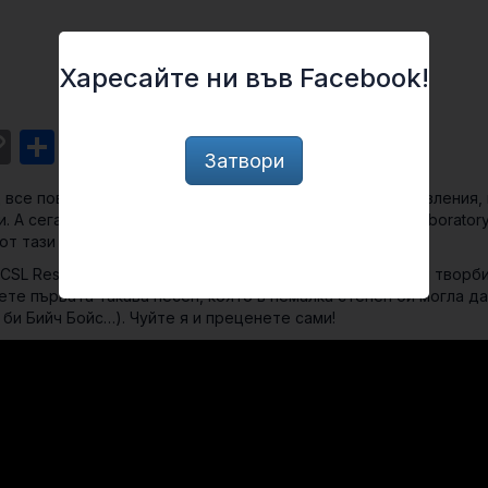
Харесайте ни във Facebook!
st
l
intFriendly
Copy
Share
Затвори
Link
 все повече дейности в живота ни – от виртуални забавления,
. А сега една нова разработка на Sony CSL Research Laborator
от тази на хората.
 CSL Research Laboratory ще събере различни музикални творби
те първата такава песен, която в немалка степен би могла д
би Бийч Бойс…). Чуйте я и преценете сами!