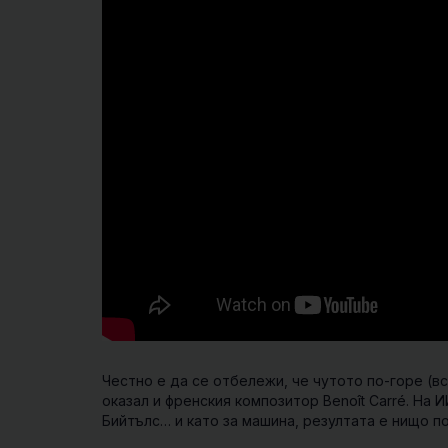
Честно е да се отбележи, че чутото по-горе (в
оказал и френския композитор Benoît Carré. На 
Бийтълс… и като за машина, резултата е нищо п