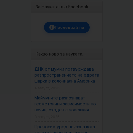
За Науката във Facebook
f
Последвай ни
Какво ново за науката…
ДНК от мумии потвърждава
разпространението на едрата
шарка в колониална Америка
4 август, 2026
Маймуните разпознават
а
геометрични зависимости по
начин, сходен с човешкия
3 август, 2026
Преносим уред показва кога
тялото започва да изгаря