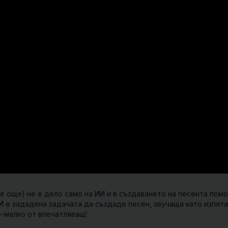
се още) не е дело само на ИИ и в създаването на песента пом
ИИ е зададена задачата да създаде песен, звучаща като изпята
о-малко от впечатляващ!