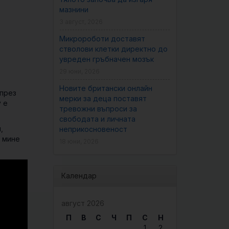
мазнини
3 август, 2026
Микророботи доставят
стволови клетки директно до
увреден гръбначен мозък
29 юни, 2026
Новите британски онлайн
 през
мерки за деца поставят
y е
тревожни въпроси за
свободата и личната
,
неприкосновеност
а мине
18 юни, 2026
Календар
август 2026
П
В
С
Ч
П
С
Н
1
2