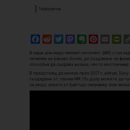
Технологии
Facebook
Reddit
Twitter
Mastodon
Evernote
Pintere
Emai
Pr
В наши дни изкуственият интелект (ИИ) стои зад
лечение на раково болни, до създаване на филми
способна да създава музика, често неотличима 
В предстоящ да излезе през 2017 г. албум, Sony
създадени от техния ИИ. По-долу можете да чуе
за нещо, изпято от Бийтълс например (или може 