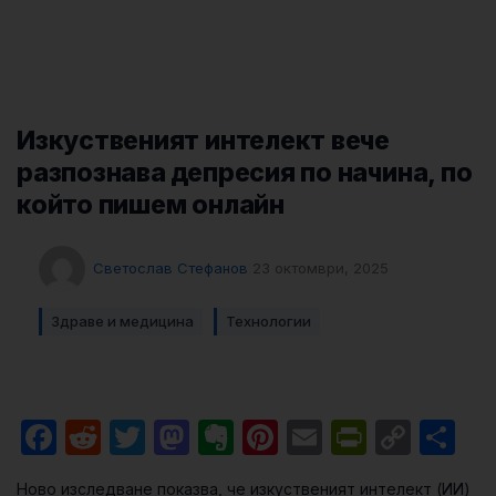
Изкуственият интелект вече
разпознава депресия по начина, по
който пишем онлайн
Светослав Стефанов
23 октомври, 2025
Здраве и медицина
Технологии
Facebook
Reddit
Twitter
Mastodon
Evernote
Pinterest
Email
PrintFri
Cop
Sh
Link
Новo изследване показва, че изкуственият интелект (ИИ)