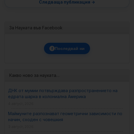
За Науката във Facebook
f
Последвай ни
Какво ново за науката…
ДНК от мумии потвърждава разпространението на
едрата шарка в колониална Америка
4 август, 2026
Маймуните разпознават геометрични зависимости по
начин, сходен с човешкия
3 август, 2026