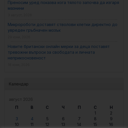
Преносим уред показва кога тялото започва да изгаря
мазнини
3 август, 2026
Микророботи доставят стволови клетки директно до
увреден гръбначен мозък
29 юни, 2026
Новите британски онлайн мерки за деца поставят
тревожни въпроси за свободата и личната
неприкосновеност
18 юни, 2026
Календар
август 2026
П
В
С
Ч
П
С
Н
1
2
3
4
5
6
7
8
9
10
11
12
13
14
15
16