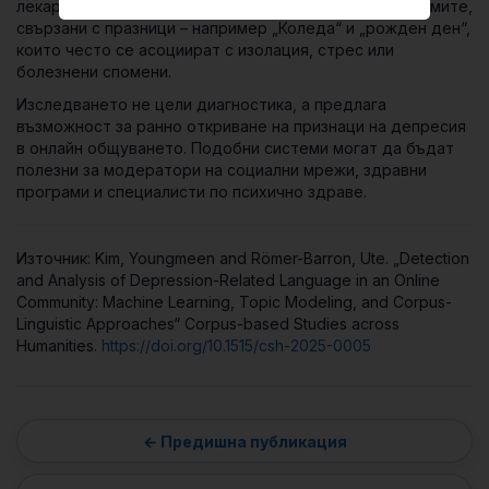
лекарства. Любопитна зависимост се появява при думите,
свързани с празници – например „Коледа“ и „рожден ден“,
които често се асоциират с изолация, стрес или
болезнени спомени.
Изследването не цели диагностика, а предлага
възможност за ранно откриване на признаци на депресия
в онлайн общуването. Подобни системи могат да бъдат
полезни за модератори на социални мрежи, здравни
програми и специалисти по психично здраве.
Източник: Kim, Youngmeen and Römer-Barron, Ute. „Detection
and Analysis of Depression-Related Language in an Online
Community: Machine Learning, Topic Modeling, and Corpus-
Linguistic Approaches“ Corpus-based Studies across
Humanities.
https://doi.org/10.1515/csh-2025-0005