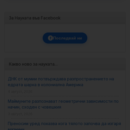
За Науката във Facebook
f
Последвай ни
Какво ново за науката…
ДНК от мумии потвърждава разпространението на
едрата шарка в колониална Америка
4 август, 2026
Маймуните разпознават геометрични зависимости по
начин, сходен с човешкия
3 август, 2026
Преносим уред показва кога тялото започва да изгаря
мазнини