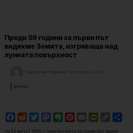
Преди 59 години за първи път
видяхме Земята, изгряваща над
лунната повърхност
Светослав Стефанов
1 септември, 2025
Космос
Facebook
Reddit
Twitter
Mastodon
Evernote
Pinterest
Email
PrintFri
Cop
Sh
Link
На 23 август 1966 г. човечеството за първи път зърна