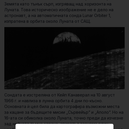
Земята като тънък сърп, изгряващ над хоризонта на
Луната. Това историческо изображение не е дело на
астронавт, а на автоматичната сонда
Lunar Orbiter 1
,
изпратена в орбита около Луната от САЩ.
Сондата е изстреляна от Кейп Канаверал на 10 август
1966 г. и навлиза в лунна орбита 4 дни по-късно.
Основната ѝ цел била да картографира възможни места
за кацане за бъдещите мисии „Сървейър“ и „Аполо“. Но на
16-ата си обиколка около Луната, точно преди да изчезне
зад нейната тъмна страна, апаратът заснема един