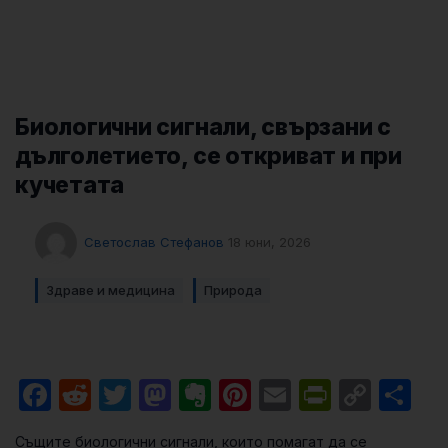
Биологични сигнали, свързани с
дълголетието, се откриват и при
кучетата
Светослав Стефанов
18 юни, 2026
Здраве и медицина
Природа
Facebook
Reddit
Twitter
Mastodon
Evernote
Pinterest
Email
PrintFri
Cop
Sh
Link
Същите биологични сигнали, които помагат да се