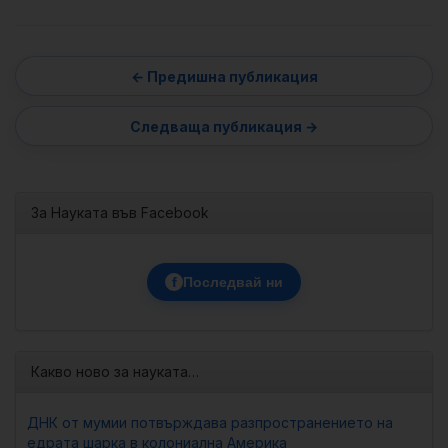
За Науката във Facebook
f
Последвай ни
Какво ново за науката…
ДНК от мумии потвърждава разпространението на
едрата шарка в колониална Америка