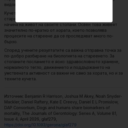
видовете се оказва забележително.
Кучетата са особено ценен модел за изследване на
стареенето, защото споделят средата, храненето и
начина на живот на своите стопани. Освен това живеят
значително по-кратко от хората, което позволява
процесите на стареене да се проследяват много по-
бързо.
Според учените резултатите са важна отправна точка за
по-добро разбиране на биологията на стареенето. За
стопаните посланието е ясно: здравословното хранене,
нормалното тегло, движението и поддържането на
умствената активност са важни не само за хората, но и за
техните кучета.
Източник: Benjamin R Harrison, Joshua M Akey, Noah Snyder-
Mackler, Daniel Raftery, Kate E Creevy, Daniel E L Promislow,
DAP Consortium, Dogs and humans share biomarkers of
mortality, The Journals of Gerontology: Series A, Volume 81,
Issue 4, April 2026, glaf279,
https://doi.org/10.1093/gerona/glaf279