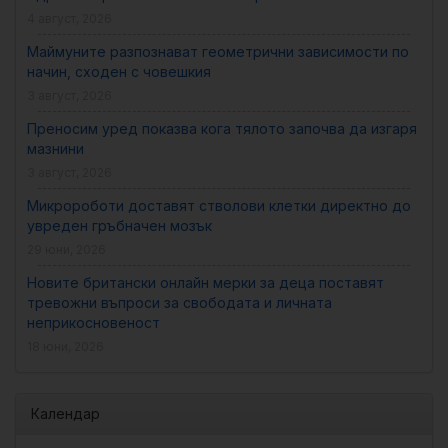
4 август, 2026
Маймуните разпознават геометрични зависимости по
начин, сходен с човешкия
3 август, 2026
Преносим уред показва кога тялото започва да изгаря
мазнини
3 август, 2026
Микророботи доставят стволови клетки директно до
увреден гръбначен мозък
29 юни, 2026
Новите британски онлайн мерки за деца поставят
тревожни въпроси за свободата и личната
неприкосновеност
18 юни, 2026
Календар