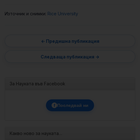
Източник и снимки:
Rice University
За Науката във Facebook
f
Последвай ни
Какво ново за науката…