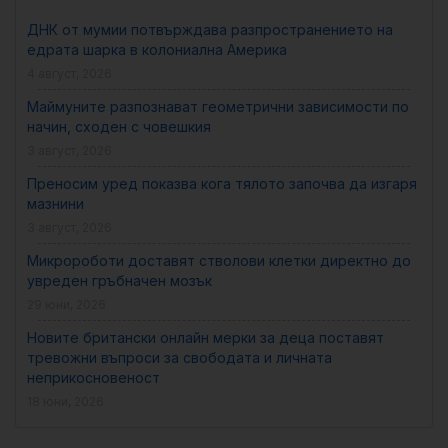
ДНК от мумии потвърждава разпространението на
едрата шарка в колониална Америка
4 август, 2026
Маймуните разпознават геометрични зависимости по
начин, сходен с човешкия
3 август, 2026
Преносим уред показва кога тялото започва да изгаря
мазнини
3 август, 2026
Микророботи доставят стволови клетки директно до
увреден гръбначен мозък
29 юни, 2026
Новите британски онлайн мерки за деца поставят
тревожни въпроси за свободата и личната
неприкосновеност
18 юни, 2026