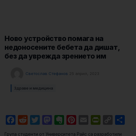
Ново устройство помага на
недоносените бебета да дишат,
без да уврежда зрението им
Светослав Стефанов
25 април, 2023
Здраве и медицина
Facebook
Reddit
Twitter
Mastodon
Evernote
Pinterest
Email
PrintFri
Cop
Sh
Link
Група студенти от Университета Райс са разработили